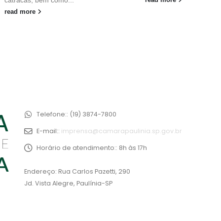
catracas, bem como...
read more
read more
Telefone::
(19) 3874-7800
E-mail::
imprensa@camarapaulinia.sp.gov.br
Horário de atendimento::
8h às 17h
Endereço: Rua Carlos Pazetti, 290
Jd. Vista Alegre, Paulínia-SP