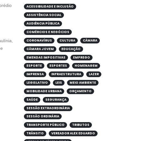
prédio
ACESSIBILIDADE E INCLUSÃO
ASSISTÊNCIA SOCIAL
AUDIÊNCIA PÚBLICA
COMÉRCIOS E NEGÓCIOS
ulínia,
CORONAVÍRUS
CULTURA
CÂMARA
de
CÂMARA JOVEM
EDUCAÇÃO
EMENDAS IMPOSITIVAS
EMPREGO
ESPORTE
ESPORTES
HOMENAGEM
IMPRENSA
INFRAESTRUTURA
LAZER
LEGISLATIVO
LEIS
MEIO AMBIENTE
MOBILIDADE URBANA
ORÇAMENTO
SAÚDE
SEGURANÇA
SESSÃO EXTRAORDINÁRIA
SESSÃO ORDINÁRIA
TRANSPORTE PÚBLICO
TRIBUTOS
TRÂNSITO
VEREADOR ALEX EDUARDO