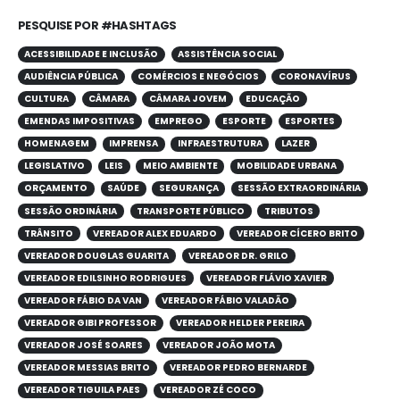
PESQUISE POR #HASHTAGS
ACESSIBILIDADE E INCLUSÃO
ASSISTÊNCIA SOCIAL
AUDIÊNCIA PÚBLICA
COMÉRCIOS E NEGÓCIOS
CORONAVÍRUS
CULTURA
CÂMARA
CÂMARA JOVEM
EDUCAÇÃO
EMENDAS IMPOSITIVAS
EMPREGO
ESPORTE
ESPORTES
HOMENAGEM
IMPRENSA
INFRAESTRUTURA
LAZER
LEGISLATIVO
LEIS
MEIO AMBIENTE
MOBILIDADE URBANA
ORÇAMENTO
SAÚDE
SEGURANÇA
SESSÃO EXTRAORDINÁRIA
SESSÃO ORDINÁRIA
TRANSPORTE PÚBLICO
TRIBUTOS
TRÂNSITO
VEREADOR ALEX EDUARDO
VEREADOR CÍCERO BRITO
VEREADOR DOUGLAS GUARITA
VEREADOR DR. GRILO
VEREADOR EDILSINHO RODRIGUES
VEREADOR FLÁVIO XAVIER
VEREADOR FÁBIO DA VAN
VEREADOR FÁBIO VALADÃO
VEREADOR GIBI PROFESSOR
VEREADOR HELDER PEREIRA
VEREADOR JOSÉ SOARES
VEREADOR JOÃO MOTA
VEREADOR MESSIAS BRITO
VEREADOR PEDRO BERNARDE
VEREADOR TIGUILA PAES
VEREADOR ZÉ COCO