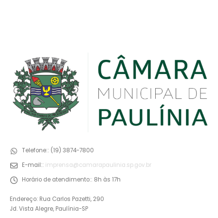
Telefone::
(19) 3874-7800
E-mail::
imprensa@camarapaulinia.sp.gov.br
Horário de atendimento::
8h às 17h
Endereço: Rua Carlos Pazetti, 290
Jd. Vista Alegre, Paulínia-SP