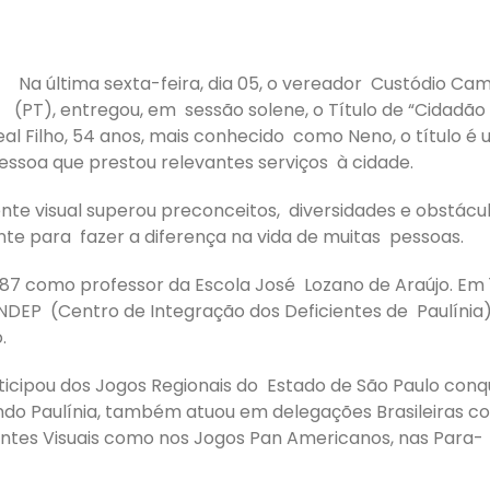
Na última sexta-feira, dia 05, o vereador Custódio Ca
(PT), entregou, em sessão solene, o Título de “Cidadão
al Filho, 54 anos, mais conhecido como Neno, o título é
oa que prestou relevantes serviços à cidade.
iente visual superou preconceitos, diversidades e obstácu
nte para fazer a diferença na vida de muitas pessoas.
1987 como professor da Escola José Lozano de Araújo. Em 
DEP (Centro de Integração dos Deficientes de Paulínia)
.
icipou dos Jogos Regionais do Estado de São Paulo conq
do Paulínia, também atuou em delegações Brasileiras c
entes Visuais como nos Jogos Pan Americanos, nas Para-