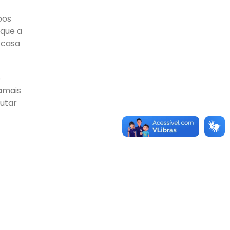
pos
 que a
 casa
e
amais
lutar