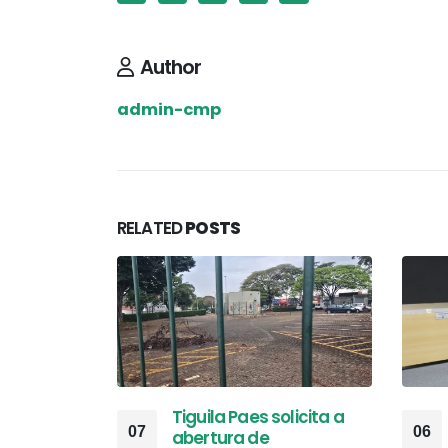
Author
admin-cmp
RELATED
POSTS
Tiguila Paes solicita a
07
06
abertura de