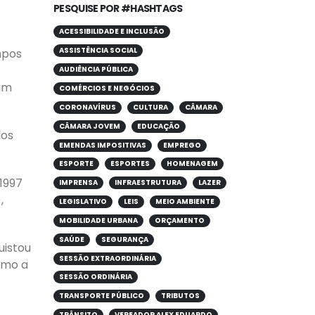
PESQUISE POR #HASHTAGS
ACESSIBILIDADE E INCLUSÃO
ASSISTÊNCIA SOCIAL
mpos
AUDIÊNCIA PÚBLICA
 um
COMÉRCIOS E NEGÓCIOS
CORONAVÍRUS
CULTURA
CÂMARA
CÂMARA JOVEM
EDUCAÇÃO
los
EMENDAS IMPOSITIVAS
EMPREGO
ESPORTE
ESPORTES
HOMENAGEM
1997
IMPRENSA
INFRAESTRUTURA
LAZER
,
LEGISLATIVO
LEIS
MEIO AMBIENTE
MOBILIDADE URBANA
ORÇAMENTO
SAÚDE
SEGURANÇA
uistou
SESSÃO EXTRAORDINÁRIA
omo a
SESSÃO ORDINÁRIA
TRANSPORTE PÚBLICO
TRIBUTOS
TRÂNSITO
VEREADOR ALEX EDUARDO