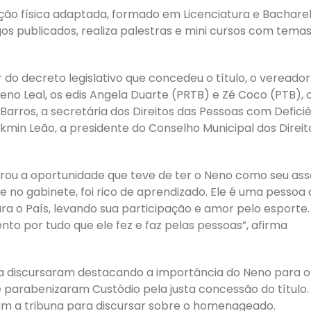
ão física adaptada, formado em Licenciatura e Bachare
igos publicados, realiza palestras e mini cursos com tema
do decreto legislativo que concedeu o título, o vereador
o Leal, os edis Angela Duarte (PRTB) e Zé Coco (PTB), 
Barros, a secretária dos Direitos das Pessoas com Defici
lkmin Leão, a presidente do Conselho Municipal dos Direit
ou a oportunidade que teve de ter o Neno como seu ass
 no gabinete, foi rico de aprendizado. Ele é uma pessoa
ara o País, levando sua participação e amor pelo esporte.
o por tudo que ele fez e faz pelas pessoas”, afirma
 discursaram destacando a importância do Neno para o
e parabenizaram Custódio pela justa concessão do título.
m a tribuna para discursar sobre o homenageado.