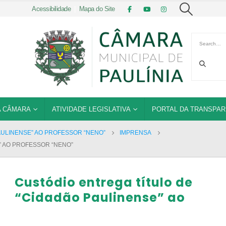
Acessibilidade
|
Mapa do Site
 CÂMARA
ATIVIDADE LEGISLATIVA
PORTAL DA TRANSPAR
AULINENSE” AO PROFESSOR “NENO”
IMPRENSA
” AO PROFESSOR “NENO”
Custódio entrega título de
“Cidadão Paulinense” ao