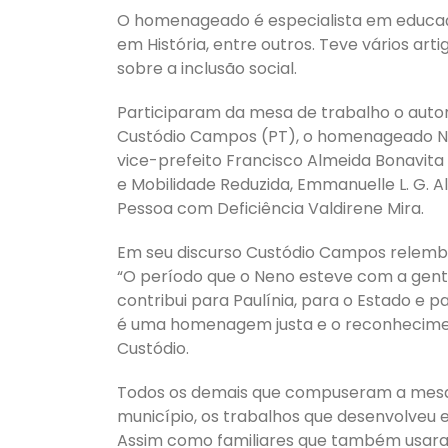
O homenageado é especialista em educaç
em História, entre outros. Teve vários art
sobre a inclusão social.
Participaram da mesa de trabalho o autor 
Custódio Campos (PT), o homenageado Nen
vice-prefeito Francisco Almeida Bonavita 
e Mobilidade Reduzida, Emmanuelle L. G. A
Pessoa com Deficiência Valdirene Mira.
Em seu discurso Custódio Campos relembr
“O período que o Neno esteve com a gente
contribui para Paulínia, para o Estado e p
é uma homenagem justa e o reconheciment
Custódio.
Todos os demais que compuseram a mesa
município, os trabalhos que desenvolveu 
Assim como familiares que também usara