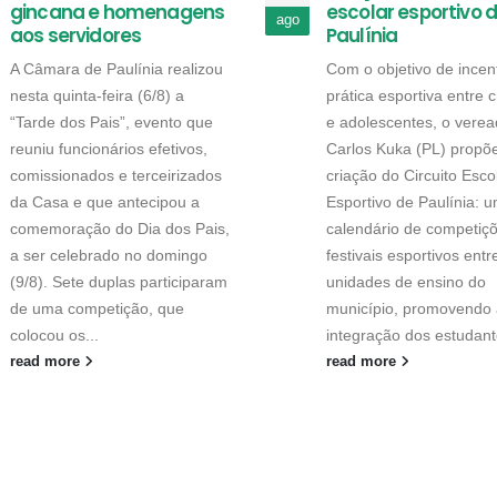
gincana e homenagens
escolar esportivo 
ago
aos servidores
Paulínia
A Câmara de Paulínia realizou
Com o objetivo de incent
nesta quinta-feira (6/8) a
prática esportiva entre 
“Tarde dos Pais”, evento que
e adolescentes, o verea
reuniu funcionários efetivos,
Carlos Kuka (PL) propõ
comissionados e terceirizados
criação do Circuito Esco
da Casa e que antecipou a
Esportivo de Paulínia: 
comemoração do Dia dos Pais,
calendário de competiç
a ser celebrado no domingo
festivais esportivos entr
(9/8). Sete duplas participaram
unidades de ensino do
de uma competição, que
município, promovendo 
colocou os...
integração dos estudant
read more
read more