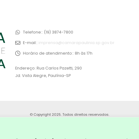
Telefone::
(19) 3874-7800
E-mail::
imprensa@camarapaulinia.sp.gov.br
Horário de atendimento::
8h às 17h
Endereço: Rua Carlos Pazetti, 290
Jd. Vista Alegre, Paulínia-SP
© Copyright 2025. Todos direitos reservados.