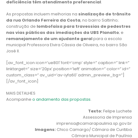
deficiência têm atendimento preferencial
.
As propostas incluem melhorias na
sinalização de trânsito
da rua Orlando Ferreira da Costa
, no bairro Saltinho;
construção de
lombofaixa para travessias de pedestres
nas vias públicas das imediações da UBS Planalto
; e
remanejamento de um ajudante geral
para a escola
municipal Professora Elvira Cássia de Oliveira, no bairro São
José II.
[av_font_icon icon=’ue801′ font=’cmp’ style=” caption=” link=”
linktarget=” size=’20px’ position=’left’ animation=” color=” id=”
custom_class=” av_uid=’av-iyfa60′ admin_preview_bg=”]
[/av_font_icon]
MAIS DETALHES
Acompanhe
o andamento das propostas
.
Texto:
Felipe Luchete
Assessoria de Imprensa
imprensa@camarapaulinia.sp.gov.br
Imagens:
Chico Camargo/ Câmara de Curitiba
Câmara Municipal de Paulínia