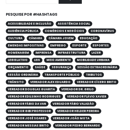
PESQUISE POR #HASHTAGS
ACESSIBILIDADE E INCLUSÃO
ASSISTÊNCIA SOCIAL
AUDIÊNCIA PÚBLICA
COMÉRCIOS E NEGÓCIOS
CORONAVÍRUS
CULTURA
CÂMARA
CÂMARA JOVEM
EDUCAÇÃO
EMENDAS IMPOSITIVAS
EMPREGO
ESPORTE
ESPORTES
HOMENAGEM
IMPRENSA
INFRAESTRUTURA
LAZER
LEGISLATIVO
LEIS
MEIO AMBIENTE
MOBILIDADE URBANA
ORÇAMENTO
SAÚDE
SEGURANÇA
SESSÃO EXTRAORDINÁRIA
SESSÃO ORDINÁRIA
TRANSPORTE PÚBLICO
TRIBUTOS
TRÂNSITO
VEREADOR ALEX EDUARDO
VEREADOR CÍCERO BRITO
VEREADOR DOUGLAS GUARITA
VEREADOR DR. GRILO
VEREADOR EDILSINHO RODRIGUES
VEREADOR FLÁVIO XAVIER
VEREADOR FÁBIO DA VAN
VEREADOR FÁBIO VALADÃO
VEREADOR GIBI PROFESSOR
VEREADOR HELDER PEREIRA
VEREADOR JOSÉ SOARES
VEREADOR JOÃO MOTA
VEREADOR MESSIAS BRITO
VEREADOR PEDRO BERNARDE