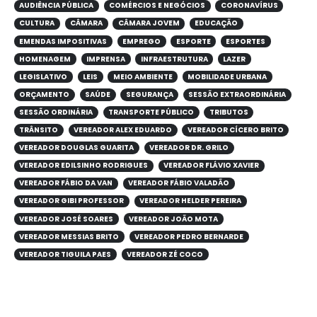
AUDIÊNCIA PÚBLICA
COMÉRCIOS E NEGÓCIOS
CORONAVÍRUS
CULTURA
CÂMARA
CÂMARA JOVEM
EDUCAÇÃO
EMENDAS IMPOSITIVAS
EMPREGO
ESPORTE
ESPORTES
HOMENAGEM
IMPRENSA
INFRAESTRUTURA
LAZER
LEGISLATIVO
LEIS
MEIO AMBIENTE
MOBILIDADE URBANA
ORÇAMENTO
SAÚDE
SEGURANÇA
SESSÃO EXTRAORDINÁRIA
SESSÃO ORDINÁRIA
TRANSPORTE PÚBLICO
TRIBUTOS
TRÂNSITO
VEREADOR ALEX EDUARDO
VEREADOR CÍCERO BRITO
VEREADOR DOUGLAS GUARITA
VEREADOR DR. GRILO
VEREADOR EDILSINHO RODRIGUES
VEREADOR FLÁVIO XAVIER
VEREADOR FÁBIO DA VAN
VEREADOR FÁBIO VALADÃO
VEREADOR GIBI PROFESSOR
VEREADOR HELDER PEREIRA
VEREADOR JOSÉ SOARES
VEREADOR JOÃO MOTA
VEREADOR MESSIAS BRITO
VEREADOR PEDRO BERNARDE
VEREADOR TIGUILA PAES
VEREADOR ZÉ COCO