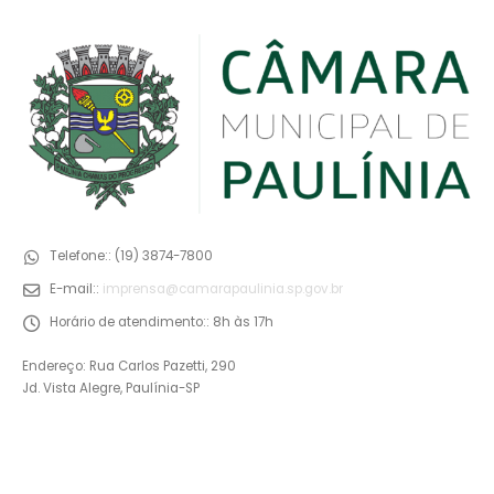
Telefone::
(19) 3874-7800
E-mail::
imprensa@camarapaulinia.sp.gov.br
Horário de atendimento::
8h às 17h
Endereço: Rua Carlos Pazetti, 290
Jd. Vista Alegre, Paulínia-SP