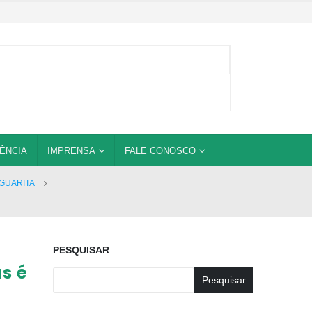
ÊNCIA
IMPRENSA
FALE CONOSCO
GUARITA
PESQUISAR
s é
Pesquisar