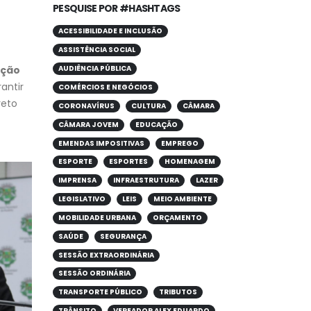
PESQUISE POR #HASHTAGS
ACESSIBILIDADE E INCLUSÃO
ASSISTÊNCIA SOCIAL
ição
AUDIÊNCIA PÚBLICA
antir
COMÉRCIOS E NEGÓCIOS
reto
CORONAVÍRUS
CULTURA
CÂMARA
CÂMARA JOVEM
EDUCAÇÃO
EMENDAS IMPOSITIVAS
EMPREGO
ESPORTE
ESPORTES
HOMENAGEM
IMPRENSA
INFRAESTRUTURA
LAZER
LEGISLATIVO
LEIS
MEIO AMBIENTE
MOBILIDADE URBANA
ORÇAMENTO
SAÚDE
SEGURANÇA
SESSÃO EXTRAORDINÁRIA
SESSÃO ORDINÁRIA
TRANSPORTE PÚBLICO
TRIBUTOS
TRÂNSITO
VEREADOR ALEX EDUARDO