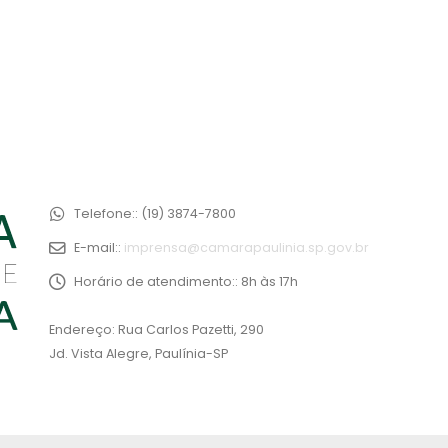
Telefone::
(19) 3874-7800
E-mail::
imprensa@camarapaulinia.sp.gov.br
Horário de atendimento::
8h às 17h
Endereço: Rua Carlos Pazetti, 290
Jd. Vista Alegre, Paulínia-SP