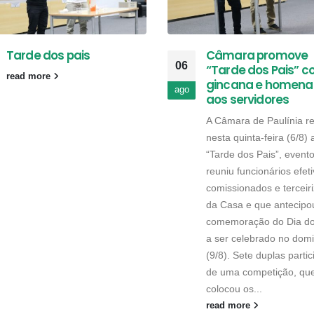
Tarde dos pais
Câmara promove
06
“Tarde dos Pais” 
read more
gincana e homen
ago
aos servidores
A Câmara de Paulínia re
nesta quinta-feira (6/8) 
“Tarde dos Pais”, event
reuniu funcionários efeti
comissionados e terceir
da Casa e que antecipo
comemoração do Dia do
a ser celebrado no dom
(9/8). Sete duplas parti
de uma competição, qu
colocou os...
read more