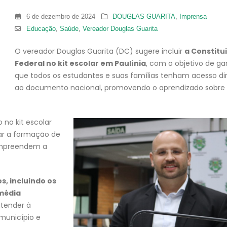
6 de dezembro de 2024
DOUGLAS GUARITA
,
Imprensa
Educação
,
Saúde
,
Vereador Douglas Guarita
O vereador Douglas Guarita (DC) sugere incluir
a Constitu
Federal no kit escolar em Paulínia
, com o objetivo de gar
que todos os estudantes e suas famílias tenham acesso di
ao documento nacional, promovendo o aprendizado sobre
 no kit escolar
lar a formação de
compreendem a
s, incluindo os
 média
atender à
município e