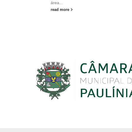
área...
read more