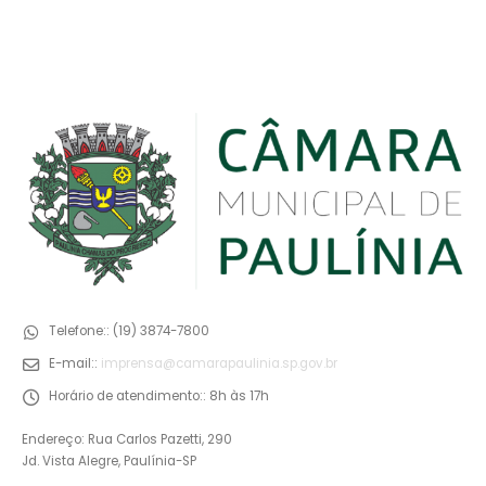
Telefone::
(19) 3874-7800
E-mail::
imprensa@camarapaulinia.sp.gov.br
Horário de atendimento::
8h às 17h
Endereço: Rua Carlos Pazetti, 290
Jd. Vista Alegre, Paulínia-SP