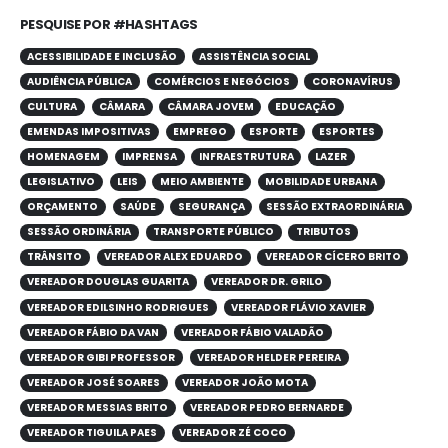
PESQUISE POR #HASHTAGS
ACESSIBILIDADE E INCLUSÃO
ASSISTÊNCIA SOCIAL
AUDIÊNCIA PÚBLICA
COMÉRCIOS E NEGÓCIOS
CORONAVÍRUS
CULTURA
CÂMARA
CÂMARA JOVEM
EDUCAÇÃO
EMENDAS IMPOSITIVAS
EMPREGO
ESPORTE
ESPORTES
HOMENAGEM
IMPRENSA
INFRAESTRUTURA
LAZER
LEGISLATIVO
LEIS
MEIO AMBIENTE
MOBILIDADE URBANA
ORÇAMENTO
SAÚDE
SEGURANÇA
SESSÃO EXTRAORDINÁRIA
SESSÃO ORDINÁRIA
TRANSPORTE PÚBLICO
TRIBUTOS
TRÂNSITO
VEREADOR ALEX EDUARDO
VEREADOR CÍCERO BRITO
VEREADOR DOUGLAS GUARITA
VEREADOR DR. GRILO
VEREADOR EDILSINHO RODRIGUES
VEREADOR FLÁVIO XAVIER
VEREADOR FÁBIO DA VAN
VEREADOR FÁBIO VALADÃO
VEREADOR GIBI PROFESSOR
VEREADOR HELDER PEREIRA
VEREADOR JOSÉ SOARES
VEREADOR JOÃO MOTA
VEREADOR MESSIAS BRITO
VEREADOR PEDRO BERNARDE
VEREADOR TIGUILA PAES
VEREADOR ZÉ COCO