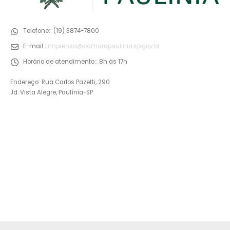
Telefone::
(19) 3874-7800
E-mail::
imprensa@camarapaulinia.sp.gov.br
Horário de atendimento::
8h às 17h
Endereço: Rua Carlos Pazetti, 290
Jd. Vista Alegre, Paulínia-SP