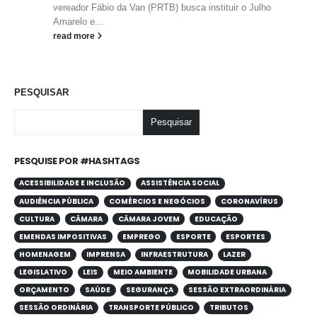
vereador Fábio da Van (PRTB) busca instituir o Julho
Amarelo e...
read more
PESQUISAR
Pesquisar
PESQUISE POR #HASHTAGS
ACESSIBILIDADE E INCLUSÃO
ASSISTÊNCIA SOCIAL
AUDIÊNCIA PÚBLICA
COMÉRCIOS E NEGÓCIOS
CORONAVÍRUS
CULTURA
CÂMARA
CÂMARA JOVEM
EDUCAÇÃO
EMENDAS IMPOSITIVAS
EMPREGO
ESPORTE
ESPORTES
HOMENAGEM
IMPRENSA
INFRAESTRUTURA
LAZER
LEGISLATIVO
LEIS
MEIO AMBIENTE
MOBILIDADE URBANA
ORÇAMENTO
SAÚDE
SEGURANÇA
SESSÃO EXTRAORDINÁRIA
SESSÃO ORDINÁRIA
TRANSPORTE PÚBLICO
TRIBUTOS