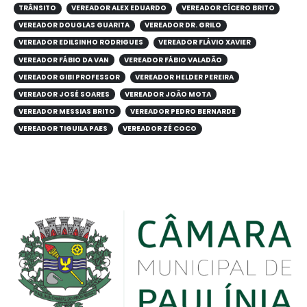
TRÂNSITO
VEREADOR ALEX EDUARDO
VEREADOR CÍCERO BRITO
VEREADOR DOUGLAS GUARITA
VEREADOR DR. GRILO
VEREADOR EDILSINHO RODRIGUES
VEREADOR FLÁVIO XAVIER
VEREADOR FÁBIO DA VAN
VEREADOR FÁBIO VALADÃO
VEREADOR GIBI PROFESSOR
VEREADOR HELDER PEREIRA
VEREADOR JOSÉ SOARES
VEREADOR JOÃO MOTA
VEREADOR MESSIAS BRITO
VEREADOR PEDRO BERNARDE
VEREADOR TIGUILA PAES
VEREADOR ZÉ COCO