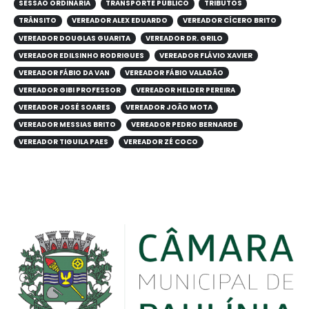
SESSÃO ORDINÁRIA
TRANSPORTE PÚBLICO
TRIBUTOS
TRÂNSITO
VEREADOR ALEX EDUARDO
VEREADOR CÍCERO BRITO
VEREADOR DOUGLAS GUARITA
VEREADOR DR. GRILO
VEREADOR EDILSINHO RODRIGUES
VEREADOR FLÁVIO XAVIER
VEREADOR FÁBIO DA VAN
VEREADOR FÁBIO VALADÃO
VEREADOR GIBI PROFESSOR
VEREADOR HELDER PEREIRA
VEREADOR JOSÉ SOARES
VEREADOR JOÃO MOTA
VEREADOR MESSIAS BRITO
VEREADOR PEDRO BERNARDE
VEREADOR TIGUILA PAES
VEREADOR ZÉ COCO