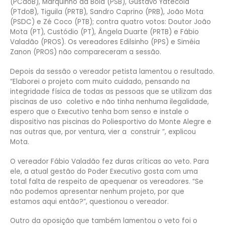
(PCdoB), Marquinho da Bola (PSB), Gustavo Yatecola
(PTdoB), Tiguila (PRTB), Sandro Caprino (PRB), João Mota
(PSDC) e Zé Coco (PTB); contra quatro votos: Doutor João
Mota (PT), Custódio (PT), Ângela Duarte (PRTB) e Fábio
Valadão (PROS). Os vereadores Edilsinho (PPS) e Siméia
Zanon (PROS) não compareceram a sessão.
Depois da sessão o vereador petista lamentou o resultado.
“Elaborei o projeto com muito cuidado, pensando na
integridade física de todas as pessoas que se utilizam das
piscinas de uso coletivo e não tinha nenhuma ilegalidade,
espero que o Executivo tenha bom senso e instale o
dispositivo nas piscinas do Poliesportivo do Monte Alegre e
nas outras que, por ventura, vier a construir ”, explicou
Mota.
O vereador Fábio Valadão fez duras críticas ao veto. Para
ele, a atual gestão do Poder Executivo gosta com uma
total falta de respeito de apequenar os vereadores. “Se
não podemos apresentar nenhum projeto, por que
estamos aqui então?”, questionou o vereador.
Outro da oposição que também lamentou o veto foi o