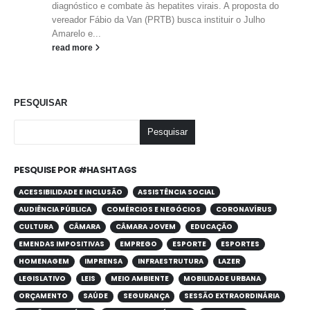
diagnóstico e combate às hepatites virais. A proposta do
vereador Fábio da Van (PRTB) busca instituir o Julho
Amarelo e...
read more
PESQUISAR
Pesquisar
PESQUISE POR #HASHTAGS
ACESSIBILIDADE E INCLUSÃO
ASSISTÊNCIA SOCIAL
AUDIÊNCIA PÚBLICA
COMÉRCIOS E NEGÓCIOS
CORONAVÍRUS
CULTURA
CÂMARA
CÂMARA JOVEM
EDUCAÇÃO
EMENDAS IMPOSITIVAS
EMPREGO
ESPORTE
ESPORTES
HOMENAGEM
IMPRENSA
INFRAESTRUTURA
LAZER
LEGISLATIVO
LEIS
MEIO AMBIENTE
MOBILIDADE URBANA
ORÇAMENTO
SAÚDE
SEGURANÇA
SESSÃO EXTRAORDINÁRIA