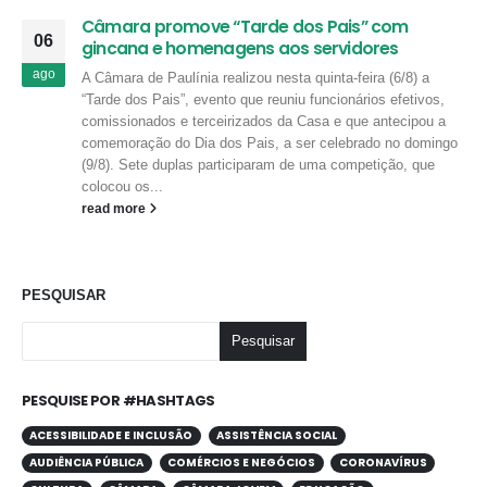
Câmara promove “Tarde dos Pais” com
06
gincana e homenagens aos servidores
ago
A Câmara de Paulínia realizou nesta quinta-feira (6/8) a
“Tarde dos Pais”, evento que reuniu funcionários efetivos,
comissionados e terceirizados da Casa e que antecipou a
comemoração do Dia dos Pais, a ser celebrado no domingo
(9/8). Sete duplas participaram de uma competição, que
colocou os...
read more
PESQUISAR
Pesquisar
PESQUISE POR #HASHTAGS
ACESSIBILIDADE E INCLUSÃO
ASSISTÊNCIA SOCIAL
AUDIÊNCIA PÚBLICA
COMÉRCIOS E NEGÓCIOS
CORONAVÍRUS