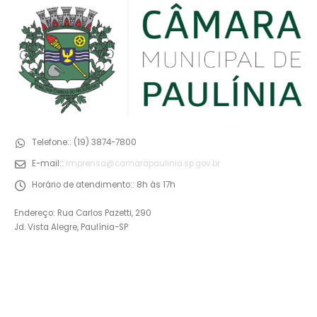
Telefone::
(19) 3874-7800
E-mail::
imprensa@camarapaulinia.sp.gov.br
Horário de atendimento::
8h às 17h
Endereço: Rua Carlos Pazetti, 290
Jd. Vista Alegre, Paulínia-SP