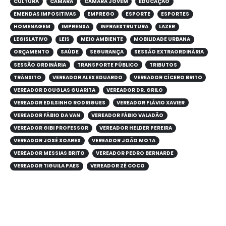
CULTURA
CÂMARA
CÂMARA JOVEM
EDUCAÇÃO
EMENDAS IMPOSITIVAS
EMPREGO
ESPORTE
ESPORTES
HOMENAGEM
IMPRENSA
INFRAESTRUTURA
LAZER
LEGISLATIVO
LEIS
MEIO AMBIENTE
MOBILIDADE URBANA
ORÇAMENTO
SAÚDE
SEGURANÇA
SESSÃO EXTRAORDINÁRIA
SESSÃO ORDINÁRIA
TRANSPORTE PÚBLICO
TRIBUTOS
TRÂNSITO
VEREADOR ALEX EDUARDO
VEREADOR CÍCERO BRITO
VEREADOR DOUGLAS GUARITA
VEREADOR DR. GRILO
VEREADOR EDILSINHO RODRIGUES
VEREADOR FLÁVIO XAVIER
VEREADOR FÁBIO DA VAN
VEREADOR FÁBIO VALADÃO
VEREADOR GIBI PROFESSOR
VEREADOR HELDER PEREIRA
VEREADOR JOSÉ SOARES
VEREADOR JOÃO MOTA
VEREADOR MESSIAS BRITO
VEREADOR PEDRO BERNARDE
VEREADOR TIGUILA PAES
VEREADOR ZÉ COCO