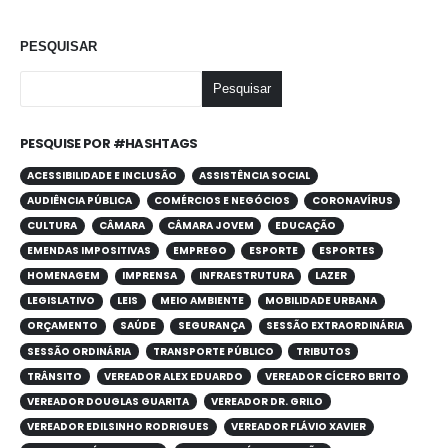
PESQUISAR
Pesquisar
PESQUISE POR #HASHTAGS
ACESSIBILIDADE E INCLUSÃO
ASSISTÊNCIA SOCIAL
AUDIÊNCIA PÚBLICA
COMÉRCIOS E NEGÓCIOS
CORONAVÍRUS
CULTURA
CÂMARA
CÂMARA JOVEM
EDUCAÇÃO
EMENDAS IMPOSITIVAS
EMPREGO
ESPORTE
ESPORTES
HOMENAGEM
IMPRENSA
INFRAESTRUTURA
LAZER
LEGISLATIVO
LEIS
MEIO AMBIENTE
MOBILIDADE URBANA
ORÇAMENTO
SAÚDE
SEGURANÇA
SESSÃO EXTRAORDINÁRIA
SESSÃO ORDINÁRIA
TRANSPORTE PÚBLICO
TRIBUTOS
TRÂNSITO
VEREADOR ALEX EDUARDO
VEREADOR CÍCERO BRITO
VEREADOR DOUGLAS GUARITA
VEREADOR DR. GRILO
VEREADOR EDILSINHO RODRIGUES
VEREADOR FLÁVIO XAVIER