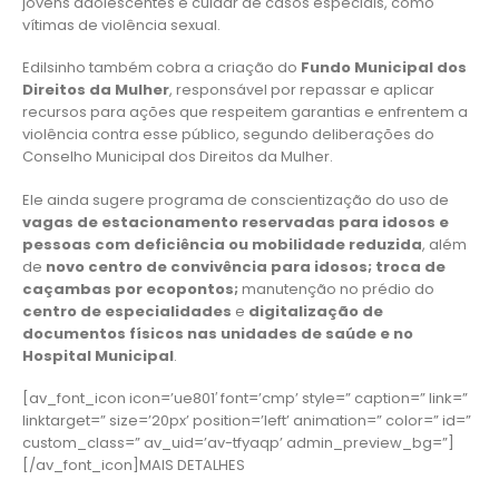
jovens adolescentes e cuidar de casos especiais, como
vítimas de violência sexual.
Edilsinho também cobra a criação do
Fundo Municipal dos
Direitos da Mulher
, responsável por repassar e aplicar
recursos para ações que respeitem garantias e enfrentem a
violência contra esse público, segundo deliberações do
Conselho Municipal dos Direitos da Mulher.
Ele ainda sugere programa de conscientização do uso de
vagas de estacionamento reservadas para idosos e
pessoas com deficiência ou mobilidade reduzida
, além
de
novo centro de convivência para idosos; troca de
caçambas por ecopontos;
manutenção no prédio do
centro de especialidades
e
digitalização de
documentos físicos nas unidades de saúde e no
Hospital Municipal
.
[av_font_icon icon=’ue801′ font=’cmp’ style=” caption=” link=”
linktarget=” size=’20px’ position=’left’ animation=” color=” id=”
custom_class=” av_uid=’av-tfyaqp’ admin_preview_bg=”]
[/av_font_icon]MAIS DETALHES