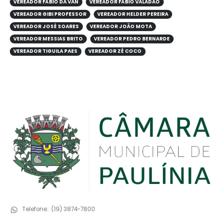
VEREADOR FÁBIO DA VAN
VEREADOR FÁBIO VALADÃO
VEREADOR GIBI PROFESSOR
VEREADOR HELDER PEREIRA
VEREADOR JOSÉ SOARES
VEREADOR JOÃO MOTA
VEREADOR MESSIAS BRITO
VEREADOR PEDRO BERNARDE
VEREADOR TIGUILA PAES
VEREADOR ZÉ COCO
Telefone::
(19) 3874-7800