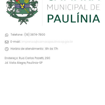
Telefone::
(19) 3874-7800
E-mail::
imprensa@camarapaulinia.sp.gov.br
Horário de atendimento::
8h às 17h
Endereço: Rua Carlos Pazetti, 290
Jd. Vista Alegre, Paulínia-SP