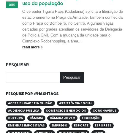
uso da população
ago
O vereador Tiguila Paes (Cidadania) solicita a liberação do
estacionamento na Praça da Amizade, também conhecida
como Praça do Bombeiro, no Centro. Algumas vagas
cercadas por grades atendiam os servidores da Delegacia
de Polícia Civil. Com a mudança da unidade para o
Complexo Rodoshopping, a área...
read more
PESQUISAR
Pesquisar
PESQUISE POR #HASHTAGS
ACESSIBILIDADE E INCLUSÃO
ASSISTÊNCIA SOCIAL
AUDIÊNCIA PÚBLICA
COMÉRCIOS E NEGÓCIOS
CORONAVÍRUS
CULTURA
CÂMARA
CÂMARA JOVEM
EDUCAÇÃO
EMENDAS IMPOSITIVAS
EMPREGO
ESPORTE
ESPORTES
HOMENAGEM
IMPRENSA
INFRAESTRUTURA
LAZER