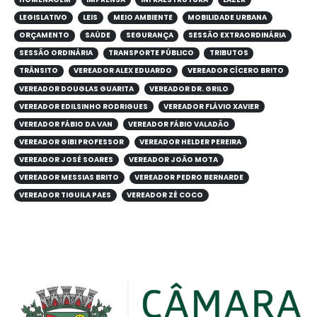
LEGISLATIVO
LEIS
MEIO AMBIENTE
MOBILIDADE URBANA
ORÇAMENTO
SAÚDE
SEGURANÇA
SESSÃO EXTRAORDINÁRIA
SESSÃO ORDINÁRIA
TRANSPORTE PÚBLICO
TRIBUTOS
TRÂNSITO
VEREADOR ALEX EDUARDO
VEREADOR CÍCERO BRITO
VEREADOR DOUGLAS GUARITA
VEREADOR DR. GRILO
VEREADOR EDILSINHO RODRIGUES
VEREADOR FLÁVIO XAVIER
VEREADOR FÁBIO DA VAN
VEREADOR FÁBIO VALADÃO
VEREADOR GIBI PROFESSOR
VEREADOR HELDER PEREIRA
VEREADOR JOSÉ SOARES
VEREADOR JOÃO MOTA
VEREADOR MESSIAS BRITO
VEREADOR PEDRO BERNARDE
VEREADOR TIGUILA PAES
VEREADOR ZÉ COCO