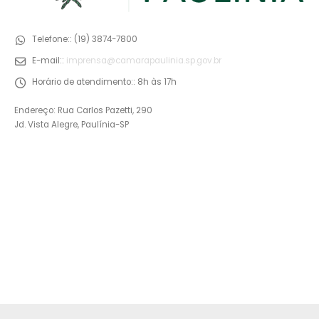
Telefone::
(19) 3874-7800
E-mail::
imprensa@camarapaulinia.sp.gov.br
Horário de atendimento::
8h às 17h
Endereço: Rua Carlos Pazetti, 290
Jd. Vista Alegre, Paulínia-SP