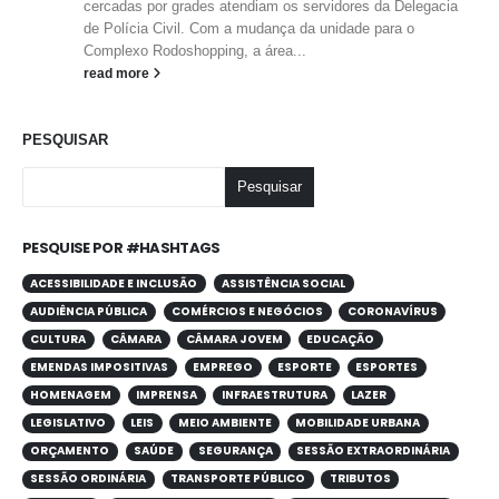
cercadas por grades atendiam os servidores da Delegacia
de Polícia Civil. Com a mudança da unidade para o
Complexo Rodoshopping, a área...
read more
PESQUISAR
Pesquisar
PESQUISE POR #HASHTAGS
ACESSIBILIDADE E INCLUSÃO
ASSISTÊNCIA SOCIAL
AUDIÊNCIA PÚBLICA
COMÉRCIOS E NEGÓCIOS
CORONAVÍRUS
CULTURA
CÂMARA
CÂMARA JOVEM
EDUCAÇÃO
EMENDAS IMPOSITIVAS
EMPREGO
ESPORTE
ESPORTES
HOMENAGEM
IMPRENSA
INFRAESTRUTURA
LAZER
LEGISLATIVO
LEIS
MEIO AMBIENTE
MOBILIDADE URBANA
ORÇAMENTO
SAÚDE
SEGURANÇA
SESSÃO EXTRAORDINÁRIA
SESSÃO ORDINÁRIA
TRANSPORTE PÚBLICO
TRIBUTOS