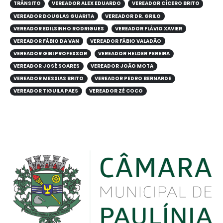
TRÂNSITO
VEREADOR ALEX EDUARDO
VEREADOR CÍCERO BRITO
VEREADOR DOUGLAS GUARITA
VEREADOR DR. GRILO
VEREADOR EDILSINHO RODRIGUES
VEREADOR FLÁVIO XAVIER
VEREADOR FÁBIO DA VAN
VEREADOR FÁBIO VALADÃO
VEREADOR GIBI PROFESSOR
VEREADOR HELDER PEREIRA
VEREADOR JOSÉ SOARES
VEREADOR JOÃO MOTA
VEREADOR MESSIAS BRITO
VEREADOR PEDRO BERNARDE
VEREADOR TIGUILA PAES
VEREADOR ZÉ COCO