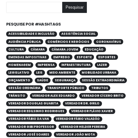
Pesquisar
PESQUISE POR #HASHTAGS
ACESSIBILIDADE E INCLUSÃO
ASSISTÊNCIA SOCIAL
AUDIÊNCIA PÚBLICA
COMÉRCIOS E NEGÓCIOS
CORONAVÍRUS
CULTURA
CÂMARA
CÂMARA JOVEM
EDUCAÇÃO
EMENDAS IMPOSITIVAS
EMPREGO
ESPORTE
ESPORTES
HOMENAGEM
IMPRENSA
INFRAESTRUTURA
LAZER
LEGISLATIVO
LEIS
MEIO AMBIENTE
MOBILIDADE URBANA
ORÇAMENTO
SAÚDE
SEGURANÇA
SESSÃO EXTRAORDINÁRIA
SESSÃO ORDINÁRIA
TRANSPORTE PÚBLICO
TRIBUTOS
TRÂNSITO
VEREADOR ALEX EDUARDO
VEREADOR CÍCERO BRITO
VEREADOR DOUGLAS GUARITA
VEREADOR DR. GRILO
VEREADOR EDILSINHO RODRIGUES
VEREADOR FLÁVIO XAVIER
VEREADOR FÁBIO DA VAN
VEREADOR FÁBIO VALADÃO
VEREADOR GIBI PROFESSOR
VEREADOR HELDER PEREIRA
VEREADOR JOSÉ SOARES
VEREADOR JOÃO MOTA