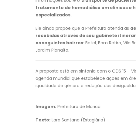
informações sobre o
transporte de paciente
tratamento de hemodiálise em clínicas e h
especializados.
Ele ainda propõe que a Prefeitura atenda as
d
recebidas através de seu gabinete itinera
os seguintes bairros
: Betel, Bom Retiro, Vila B
Jardim Planalto.
A proposta está em sintonia com o ODS 15 – V
agenda mundial que estabelece ações em áre
igualdade de gênero e redução das desigualda
Imagem:
Prefeitura de Maricá
Texto:
Lara Santana (Estagiária)