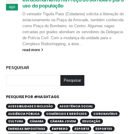
uso da população
ago
O vereador Tiguila Paes (Cidadania) solicita a liberação do
estacionamento na Praça da Amizade, também conhecida
como Praça do Bombeiro, no Centro. Algumas vagas
cercadas por grades atendiam os servidores da Delegacia
de Polícia Civil. Com a mudança da unidade para o
Complexo Rodoshopping, a área...
read more
PESQUISAR
Pesquisar
PESQUISE POR #HASHTAGS
ACESSIBILIDADE E INCLUSÃO
ASSISTÊNCIA SOCIAL
AUDIÊNCIA PÚBLICA
COMÉRCIOS E NEGÓCIOS
CORONAVÍRUS
CULTURA
CÂMARA
CÂMARA JOVEM
EDUCAÇÃO
EMENDAS IMPOSITIVAS
EMPREGO
ESPORTE
ESPORTES