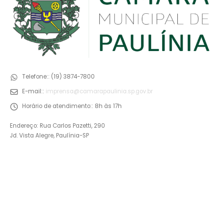
Telefone::
(19) 3874-7800
E-mail::
imprensa@camarapaulinia.sp.gov.br
Horário de atendimento::
8h às 17h
Endereço: Rua Carlos Pazetti, 290
Jd. Vista Alegre, Paulínia-SP