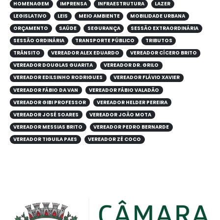
HOMENAGEM
IMPRENSA
INFRAESTRUTURA
LAZER
LEGISLATIVO
LEIS
MEIO AMBIENTE
MOBILIDADE URBANA
ORÇAMENTO
SAÚDE
SEGURANÇA
SESSÃO EXTRAORDINÁRIA
SESSÃO ORDINÁRIA
TRANSPORTE PÚBLICO
TRIBUTOS
TRÂNSITO
VEREADOR ALEX EDUARDO
VEREADOR CÍCERO BRITO
VEREADOR DOUGLAS GUARITA
VEREADOR DR. GRILO
VEREADOR EDILSINHO RODRIGUES
VEREADOR FLÁVIO XAVIER
VEREADOR FÁBIO DA VAN
VEREADOR FÁBIO VALADÃO
VEREADOR GIBI PROFESSOR
VEREADOR HELDER PEREIRA
VEREADOR JOSÉ SOARES
VEREADOR JOÃO MOTA
VEREADOR MESSIAS BRITO
VEREADOR PEDRO BERNARDE
VEREADOR TIGUILA PAES
VEREADOR ZÉ COCO