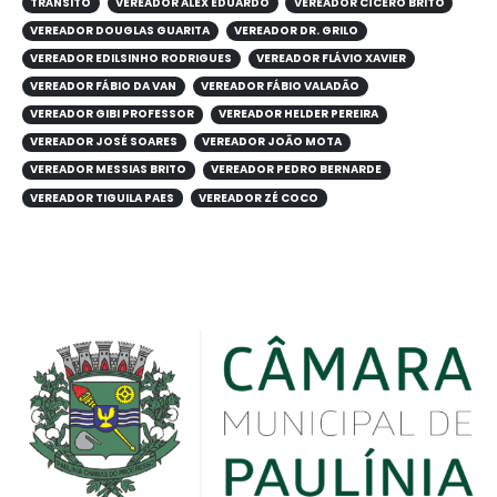
TRÂNSITO
VEREADOR ALEX EDUARDO
VEREADOR CÍCERO BRITO
VEREADOR DOUGLAS GUARITA
VEREADOR DR. GRILO
VEREADOR EDILSINHO RODRIGUES
VEREADOR FLÁVIO XAVIER
VEREADOR FÁBIO DA VAN
VEREADOR FÁBIO VALADÃO
VEREADOR GIBI PROFESSOR
VEREADOR HELDER PEREIRA
VEREADOR JOSÉ SOARES
VEREADOR JOÃO MOTA
VEREADOR MESSIAS BRITO
VEREADOR PEDRO BERNARDE
VEREADOR TIGUILA PAES
VEREADOR ZÉ COCO