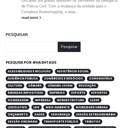
cercadas por grades atendiam os servidores da Delegacia
de Polícia Civil. Com a mudança da unidade para o
Complexo Rodoshopping, a área...
read more
PESQUISAR
Pesquisar
PESQUISE POR #HASHTAGS
ACESSIBILIDADE E INCLUSÃO
ASSISTÊNCIA SOCIAL
AUDIÊNCIA PÚBLICA
COMÉRCIOS E NEGÓCIOS
CORONAVÍRUS
CULTURA
CÂMARA
CÂMARA JOVEM
EDUCAÇÃO
EMENDAS IMPOSITIVAS
EMPREGO
ESPORTE
ESPORTES
HOMENAGEM
IMPRENSA
INFRAESTRUTURA
LAZER
LEGISLATIVO
LEIS
MEIO AMBIENTE
MOBILIDADE URBANA
ORÇAMENTO
SAÚDE
SEGURANÇA
SESSÃO EXTRAORDINÁRIA
SESSÃO ORDINÁRIA
TRANSPORTE PÚBLICO
TRIBUTOS