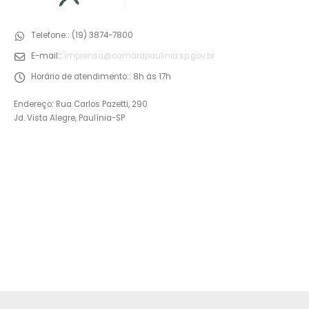
Telefone::
(19) 3874-7800
E-mail::
imprensa@camarapaulinia.sp.gov.br
Horário de atendimento::
8h às 17h
Endereço: Rua Carlos Pazetti, 290
Jd. Vista Alegre, Paulínia-SP