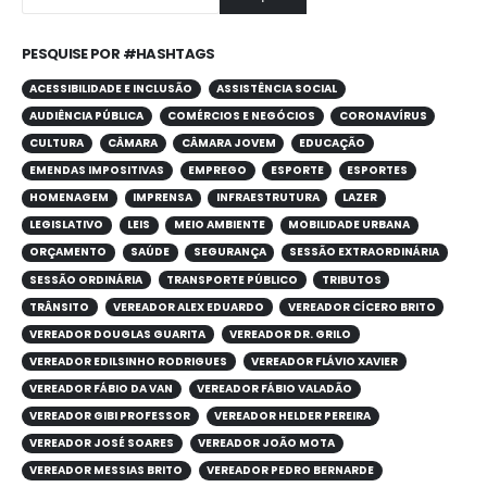
PESQUISE POR #HASHTAGS
ACESSIBILIDADE E INCLUSÃO
ASSISTÊNCIA SOCIAL
AUDIÊNCIA PÚBLICA
COMÉRCIOS E NEGÓCIOS
CORONAVÍRUS
CULTURA
CÂMARA
CÂMARA JOVEM
EDUCAÇÃO
EMENDAS IMPOSITIVAS
EMPREGO
ESPORTE
ESPORTES
HOMENAGEM
IMPRENSA
INFRAESTRUTURA
LAZER
LEGISLATIVO
LEIS
MEIO AMBIENTE
MOBILIDADE URBANA
ORÇAMENTO
SAÚDE
SEGURANÇA
SESSÃO EXTRAORDINÁRIA
SESSÃO ORDINÁRIA
TRANSPORTE PÚBLICO
TRIBUTOS
TRÂNSITO
VEREADOR ALEX EDUARDO
VEREADOR CÍCERO BRITO
VEREADOR DOUGLAS GUARITA
VEREADOR DR. GRILO
VEREADOR EDILSINHO RODRIGUES
VEREADOR FLÁVIO XAVIER
VEREADOR FÁBIO DA VAN
VEREADOR FÁBIO VALADÃO
VEREADOR GIBI PROFESSOR
VEREADOR HELDER PEREIRA
VEREADOR JOSÉ SOARES
VEREADOR JOÃO MOTA
VEREADOR MESSIAS BRITO
VEREADOR PEDRO BERNARDE