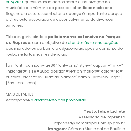
605/2019
, questionando dados sobre a imunização no
município e o número de pessoas atendidas neste ano.
Segundo a autora, combater a doença é importante porque
o vírus está associado ao desenvolvimento de diversos
tumores.
Fábia sugeriu ainda o
policiamento ostensivo no Parque
da Represa
, com o objetivo de
atender às reivindicações
dos moradores do bairro e adjacências, após o aumento de
roubos e furtos nas residências.
[av_font_icon icon=’ue801′ font=’cmp’ style=” caption=” link=”
linktarget=” size=’20px’ position=’left’ animation=” color=” id=”
custom_class=” av_uid=’av-2dmre2′ admin_preview_bg=”]
[/av_font_icon]
MAIS DETALHES
Acompanhe
o andamento das propostas
.
Texto:
Felipe Luchete
Assessoria de Imprensa
imprensa@camarapaulinia.sp.gov.br
Imagem:
Câmara Municipal de Paulínia