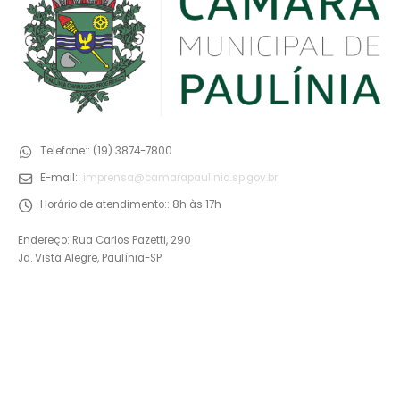
Telefone::
(19) 3874-7800
E-mail::
imprensa@camarapaulinia.sp.gov.br
Horário de atendimento::
8h às 17h
Endereço: Rua Carlos Pazetti, 290
Jd. Vista Alegre, Paulínia-SP