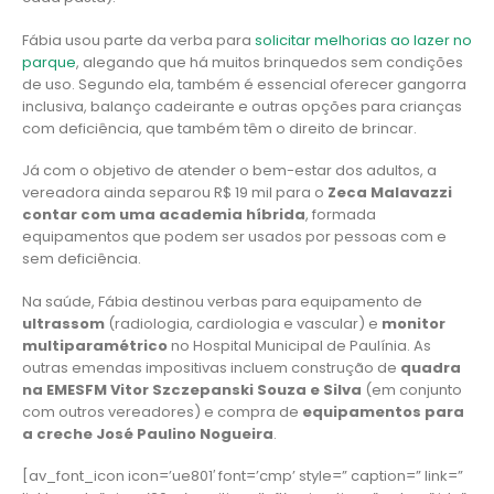
Fábia usou parte da verba para
solicitar melhorias ao lazer no
parque
, alegando que há muitos brinquedos sem condições
de uso. Segundo ela, também é essencial oferecer gangorra
inclusiva, balanço cadeirante e outras opções para crianças
com deficiência, que também têm o direito de brincar.
Já com o objetivo de atender o bem-estar dos adultos, a
vereadora ainda separou R$ 19 mil para o
Zeca Malavazzi
contar com uma academia híbrida
, formada
equipamentos que podem ser usados por pessoas com e
sem deficiência.
Na saúde, Fábia destinou verbas para equipamento de
ultrassom
(radiologia, cardiologia e vascular) e
monitor
multiparamétrico
no Hospital Municipal de Paulínia. As
outras emendas impositivas incluem construção de
quadra
na EMESFM Vitor Szczepanski Souza e Silva
(em conjunto
com outros vereadores) e compra de
equipamentos para
a creche José Paulino Nogueira
.
[av_font_icon icon=’ue801′ font=’cmp’ style=” caption=” link=”