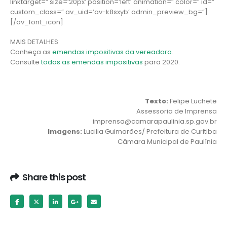
linktarget=” size=’20px’ position=’left’ animation=” color=” id=”
custom_class=” av_uid=’av-k8sxyb’ admin_preview_bg=”]
[/av_font_icon]
MAIS DETALHES
Conheça as
emendas impositivas da vereadora
.
Consulte
todas as emendas impositivas
para 2020.
Texto:
Felipe Luchete
Assessoria de Imprensa
imprensa@camarapaulinia.sp.gov.br
Imagens:
Lucilia Guimarães/ Prefeitura de Curitiba
Câmara Municipal de Paulínia
Share this post