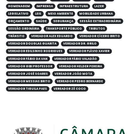
HOMENAGEM
IMPRENSA
INFRAESTRUTURA
LAZER
LEGISLATIVO
LEIS
MEIO AMBIENTE
MOBILIDADE URBANA
ORÇAMENTO
SAÚDE
SEGURANÇA
SESSÃO EXTRAORDINÁRIA
SESSÃO ORDINÁRIA
TRANSPORTE PÚBLICO
TRIBUTOS
TRÂNSITO
VEREADOR ALEX EDUARDO
VEREADOR CÍCERO BRITO
VEREADOR DOUGLAS GUARITA
VEREADOR DR. GRILO
VEREADOR EDILSINHO RODRIGUES
VEREADOR FLÁVIO XAVIER
VEREADOR FÁBIO DA VAN
VEREADOR FÁBIO VALADÃO
VEREADOR GIBI PROFESSOR
VEREADOR HELDER PEREIRA
VEREADOR JOSÉ SOARES
VEREADOR JOÃO MOTA
VEREADOR MESSIAS BRITO
VEREADOR PEDRO BERNARDE
VEREADOR TIGUILA PAES
VEREADOR ZÉ COCO