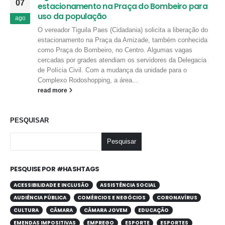
07
estacionamento na Praça do Bombeiro para
uso da população
ago
O vereador Tiguila Paes (Cidadania) solicita a liberação do
estacionamento na Praça da Amizade, também conhecida
como Praça do Bombeiro, no Centro. Algumas vagas
cercadas por grades atendiam os servidores da Delegacia
de Polícia Civil. Com a mudança da unidade para o
Complexo Rodoshopping, a área...
read more
PESQUISAR
Pesquisar
PESQUISE POR #HASHTAGS
ACESSIBILIDADE E INCLUSÃO
ASSISTÊNCIA SOCIAL
AUDIÊNCIA PÚBLICA
COMÉRCIOS E NEGÓCIOS
CORONAVÍRUS
CULTURA
CÂMARA
CÂMARA JOVEM
EDUCAÇÃO
EMENDAS IMPOSITIVAS
EMPREGO
ESPORTE
ESPORTES