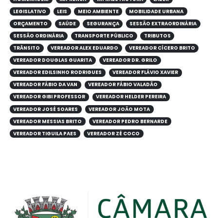
LEGISLATIVO
LEIS
MEIO AMBIENTE
MOBILIDADE URBANA
ORÇAMENTO
SAÚDE
SEGURANÇA
SESSÃO EXTRAORDINÁRIA
SESSÃO ORDINÁRIA
TRANSPORTE PÚBLICO
TRIBUTOS
TRÂNSITO
VEREADOR ALEX EDUARDO
VEREADOR CÍCERO BRITO
VEREADOR DOUGLAS GUARITA
VEREADOR DR. GRILO
VEREADOR EDILSINHO RODRIGUES
VEREADOR FLÁVIO XAVIER
VEREADOR FÁBIO DA VAN
VEREADOR FÁBIO VALADÃO
VEREADOR GIBI PROFESSOR
VEREADOR HELDER PEREIRA
VEREADOR JOSÉ SOARES
VEREADOR JOÃO MOTA
VEREADOR MESSIAS BRITO
VEREADOR PEDRO BERNARDE
VEREADOR TIGUILA PAES
VEREADOR ZÉ COCO