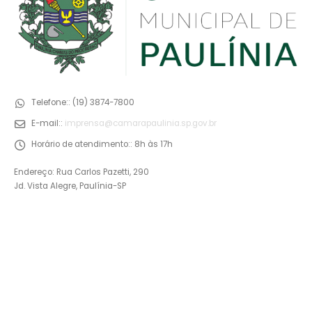
Telefone::
(19) 3874-7800
E-mail::
imprensa@camarapaulinia.sp.gov.br
Horário de atendimento::
8h às 17h
Endereço: Rua Carlos Pazetti, 290
Jd. Vista Alegre, Paulínia-SP