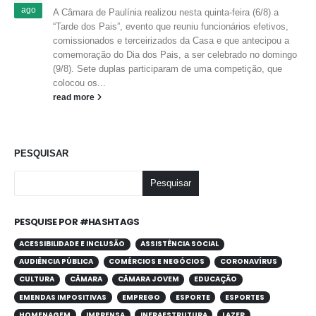
ago
A Câmara de Paulínia realizou nesta quinta-feira (6/8) a
“Tarde dos Pais”, evento que reuniu funcionários efetivos,
comissionados e terceirizados da Casa e que antecipou a
comemoração do Dia dos Pais, a ser celebrado no domingo
(9/8). Sete duplas participaram de uma competição, que
colocou os...
read more
PESQUISAR
Pesquisar
PESQUISE POR #HASHTAGS
ACESSIBILIDADE E INCLUSÃO
ASSISTÊNCIA SOCIAL
AUDIÊNCIA PÚBLICA
COMÉRCIOS E NEGÓCIOS
CORONAVÍRUS
CULTURA
CÂMARA
CÂMARA JOVEM
EDUCAÇÃO
EMENDAS IMPOSITIVAS
EMPREGO
ESPORTE
ESPORTES
HOMENAGEM
IMPRENSA
INFRAESTRUTURA
LAZER