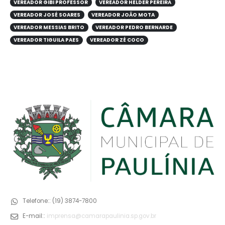
VEREADOR GIBI PROFESSOR
VEREADOR HELDER PEREIRA
VEREADOR JOSÉ SOARES
VEREADOR JOÃO MOTA
VEREADOR MESSIAS BRITO
VEREADOR PEDRO BERNARDE
VEREADOR TIGUILA PAES
VEREADOR ZÉ COCO
Telefone::
(19) 3874-7800
E-mail::
imprensa@camarapaulinia.sp.gov.br