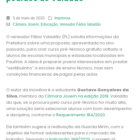
5 de maio de 2020
Imprensa
Câmara Jovem
,
Educação
,
Vereador Fábio Valadão
O vereador Fábio Valadão (PL) solicita informações da
Prefeitura sobre uma proposta, apresentada no ano
passado, para criar curso pré-técnico gratuito voltado a
alunos de escolas municipais e estaduais localizadas em
Paulínia. A ideia é preparar jovens interessados em prestar
“vestibulinho” a escolas de ensino técnico, mas sem
condições financeiras de pagas pelas aulas.
O autor da iniciativa é o estudante
Gustavo Gonçalves da
Silva
, membro da
Câmara Jovem na edição 2019
. Valadão
diz que, se a procura pelo curso pré-técnico for muito alta,
uma solução seria selecionar alunos com bom desempenho
e disciplina, conforme o
Requerimento 184/2020
.
Ele também sugere a reativação da Guarda Mirim, com o
objetivo de formar adolescentes para o mercado de
trabalho. Segundo a
Indicação 269/2020
, o projeto já