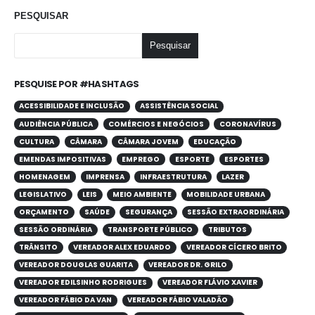
PESQUISAR
Pesquisar
PESQUISE POR #HASHTAGS
ACESSIBILIDADE E INCLUSÃO
ASSISTÊNCIA SOCIAL
AUDIÊNCIA PÚBLICA
COMÉRCIOS E NEGÓCIOS
CORONAVÍRUS
CULTURA
CÂMARA
CÂMARA JOVEM
EDUCAÇÃO
EMENDAS IMPOSITIVAS
EMPREGO
ESPORTE
ESPORTES
HOMENAGEM
IMPRENSA
INFRAESTRUTURA
LAZER
LEGISLATIVO
LEIS
MEIO AMBIENTE
MOBILIDADE URBANA
ORÇAMENTO
SAÚDE
SEGURANÇA
SESSÃO EXTRAORDINÁRIA
SESSÃO ORDINÁRIA
TRANSPORTE PÚBLICO
TRIBUTOS
TRÂNSITO
VEREADOR ALEX EDUARDO
VEREADOR CÍCERO BRITO
VEREADOR DOUGLAS GUARITA
VEREADOR DR. GRILO
VEREADOR EDILSINHO RODRIGUES
VEREADOR FLÁVIO XAVIER
VEREADOR FÁBIO DA VAN
VEREADOR FÁBIO VALADÃO