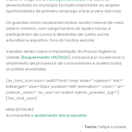
desenvolvido no município foi muito importante ao ampliar
oportunidades de primeiro emprego e tirar jovens das ruas.
Os guardas mirins receberiam bolsa-auxílio mensal de meio
salário-mínimo, com carga horária de quatro horas, e
participariam de cursos e atividades de cunho social,
educativo e esportivo, fora do horário escolar.
Valadão ainda cobra a implantação do Procon Digital na
cidade (
Requerimento 145/2020
), na busca por modernizar o
andamento de processos de consumidores e auxiliar todas
as partes envolvidas.
[av_font_icon icon=’ue801′ font=’cmp’ style=” caption=” link=”
linktarget=” size=’20px’ position=’left’ animation=” color=” id=”
custom_class=” av_uid=’av-lzqhn1′ admin_preview_bg=”]
[/av_font_icon]
MAIS DETALHES
Acompanhe
o andamento das propostas
.
Texto:
Felipe Luchete