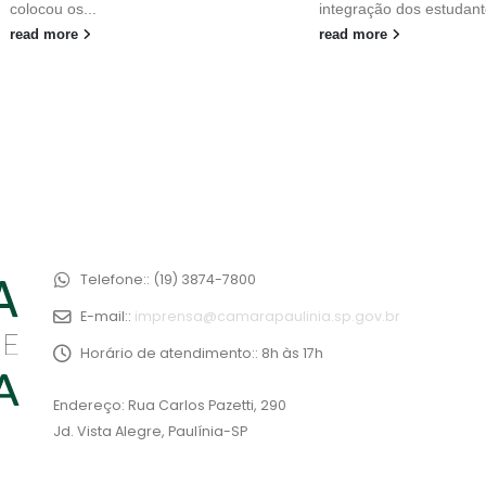
colocou os...
integração dos estudant
read more
read more
Telefone::
(19) 3874-7800
E-mail::
imprensa@camarapaulinia.sp.gov.br
Horário de atendimento::
8h às 17h
Endereço: Rua Carlos Pazetti, 290
Jd. Vista Alegre, Paulínia-SP