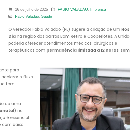
16 de julho de 2025
FABIO VALADÃO
,
Imprensa
Fabio Valadão
,
Saúde
O vereador Fabio Valadão (PL) sugere a criação de um
Hos
Dia
na região dos bairros Bom Retiro e Cooperlotes. A unid
poderia oferecer atendimentos médicos, cirúrgicos e
terapêuticos com
permanência limitada a 12 horas
, sem
ante para
 acelerar o fluxo
que tem
ção de uma
onatal
) no
iço é essencial
e com baixo