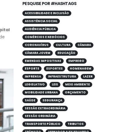
PESQUISE POR #HASHTAGS
ACESSIBILIDADE E INCLUSÃO
ASSISTÊNCIA SOCIAL
pital
AUDIÊNCIA PÚBLICA
ade
COMÉRCIOS E NEGÓCIOS
CORONAVÍRUS
CULTURA
CÂMARA
CÂMARA JOVEM
EDUCAÇÃO
EMENDAS IMPOSITIVAS
EMPREGO
ESPORTE
ESPORTES
HOMENAGEM
IMPRENSA
INFRAESTRUTURA
LAZER
LEGISLATIVO
LEIS
MEIO AMBIENTE
MOBILIDADE URBANA
ORÇAMENTO
SAÚDE
SEGURANÇA
SESSÃO EXTRAORDINÁRIA
SESSÃO ORDINÁRIA
TRANSPORTE PÚBLICO
TRIBUTOS
TRÂNSITO
VEREADOR ALEX EDUARDO