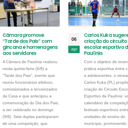
Câmara promove
Carlos Kuka suger
06
“Tarde dos Pais” com
criação do circuito
gincana e homenagens
escolar esportivo 
ago
aos servidores
Paulínia
A Câmara de Paulínia realizou
Com o objetivo de incent
nesta quinta-feira (6/8) a
prática esportiva entre 
“Tarde dos Pais”, evento que
e adolescentes, o verea
reuniu funcionários efetivos,
Carlos Kuka (PL) propõ
comissionados e terceirizados
criação do Circuito Esco
da Casa e que antecipou a
Esportivo de Paulínia: 
comemoração do Dia dos Pais,
calendário de competiç
a ser celebrado no domingo
festivais esportivos entr
(9/8). Sete duplas participaram
unidades de ensino do
de uma competição, que
município, promovendo 