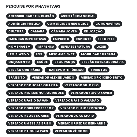
PESQUISE POR #HASHTAGS
ACESSIBILIDADE E INCLUSÃO
ASSISTÊNCIA SOCIAL
AUDIÊNCIA PÚBLICA
COMÉRCIOS E NEGÓCIOS
CORONAVÍRUS
CULTURA
CÂMARA
CÂMARA JOVEM
EDUCAÇÃO
EMENDAS IMPOSITIVAS
EMPREGO
ESPORTE
ESPORTES
HOMENAGEM
IMPRENSA
INFRAESTRUTURA
LAZER
LEGISLATIVO
LEIS
MEIO AMBIENTE
MOBILIDADE URBANA
ORÇAMENTO
SAÚDE
SEGURANÇA
SESSÃO EXTRAORDINÁRIA
SESSÃO ORDINÁRIA
TRANSPORTE PÚBLICO
TRIBUTOS
TRÂNSITO
VEREADOR ALEX EDUARDO
VEREADOR CÍCERO BRITO
VEREADOR DOUGLAS GUARITA
VEREADOR DR. GRILO
VEREADOR EDILSINHO RODRIGUES
VEREADOR FLÁVIO XAVIER
VEREADOR FÁBIO DA VAN
VEREADOR FÁBIO VALADÃO
VEREADOR GIBI PROFESSOR
VEREADOR HELDER PEREIRA
VEREADOR JOSÉ SOARES
VEREADOR JOÃO MOTA
VEREADOR MESSIAS BRITO
VEREADOR PEDRO BERNARDE
VEREADOR TIGUILA PAES
VEREADOR ZÉ COCO