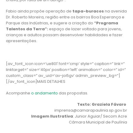
Fabio ainda propõe operação de
tapa-buracos
na avenida
Dr. Roberto Moreira, região entre os bairros Boa Esperança e
Parque das Indústrias, e sugere a criação do
“Programa
Talentos da Terra”:
espaço de lazer voltado para jovens,
crianças e adultos possam desenvolver habilidades e fazer
apresentações.
[av_font_icon icon=’ue801′ font=’cmp’ style=” caption=” link=”
linktarget=” size=’40px’ position=’left’ animation=” color=” id=”
custom_class=” av_uid=’av-joi5gv’ admin_preview_bg=”]
[/av_font_icon]MAIS DETALHES
Acompanhe
o andamento
das propostas.
Texto: Graziela Fávaro
imprensa@camarapaulinia.sp.gov.br
Imagem Ilustrativa
: Junior Aguiar/ Secom Acre
Câmara Municipal de Paulínia