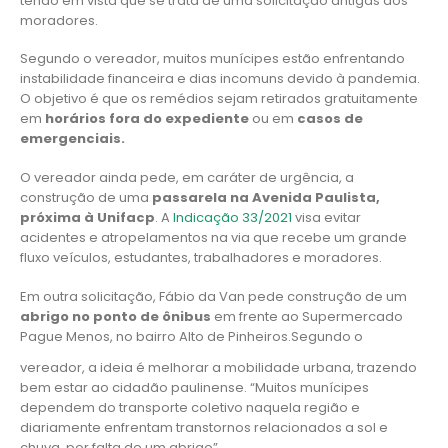
tendo em vista que se trata de uma solicitação antigas dos
moradores.
Segundo o vereador, muitos munícipes estão enfrentando
instabilidade financeira e dias incomuns devido à pandemia.
O objetivo é que os remédios sejam retirados gratuitamente
em
horários fora do expediente
ou em
casos de
emergenciais.
O vereador ainda pede, em caráter de urgência, a
construção de uma
passarela na Avenida Paulista,
próxima à Unifacp
. A
Indicação 33/2021
visa evitar
acidentes e atropelamentos na via que recebe um grande
fluxo veículos, estudantes, trabalhadores e moradores.
Em outra solicitação, Fábio da Van pede construção de um
abrigo no ponto de ônibus
em frente ao Supermercado
Pague Menos, no bairro Alto de Pinheiros.
Segundo o
vereador, a ideia é melhorar a mobilidade urbana, trazendo
bem estar ao cidadão paulinense. “Muitos munícipes
dependem do transporte coletivo naquela região e
diariamente enfrentam transtornos relacionados a sol e
chuva, por falta de um abrigo”.