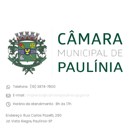
Telefone::
(19) 3874-7800
E-mail::
imprensa@camarapaulinia.sp.gov.br
Horário de atendimento::
8h às 17h
Endereço: Rua Carlos Pazetti, 290
Jd. Vista Alegre, Paulínia-SP