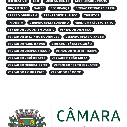
LEGISLATIVO
LEIS
MEIO AMBIENTE
MOBILIDADE URBANA
ORÇAMENTO
SAÚDE
SEGURANÇA
SESSÃO EXTRAORDINÁRIA
SESSÃO ORDINÁRIA
TRANSPORTE PÚBLICO
TRIBUTOS
TRÂNSITO
VEREADOR ALEX EDUARDO
VEREADOR CÍCERO BRITO
VEREADOR DOUGLAS GUARITA
VEREADOR DR. GRILO
VEREADOR EDILSINHO RODRIGUES
VEREADOR FLÁVIO XAVIER
VEREADOR FÁBIO DA VAN
VEREADOR FÁBIO VALADÃO
VEREADOR GIBI PROFESSOR
VEREADOR HELDER PEREIRA
VEREADOR JOSÉ SOARES
VEREADOR JOÃO MOTA
VEREADOR MESSIAS BRITO
VEREADOR PEDRO BERNARDE
VEREADOR TIGUILA PAES
VEREADOR ZÉ COCO