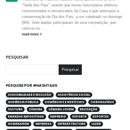
“Tarde dos Pais”, evento que reuniu funcionários efetivos,
comissionados e terceirizados da Casa e que antecipou a
comemoração do Dia dos Pais, a ser celebrado no domingo
(9/8). Sete duplas participaram de uma competição, que
colocou os...
read more
PESQUISAR
Pesquisar
PESQUISE POR #HASHTAGS
ACESSIBILIDADE E INCLUSÃO
ASSISTÊNCIA SOCIAL
AUDIÊNCIA PÚBLICA
COMÉRCIOS E NEGÓCIOS
CORONAVÍRUS
CULTURA
CÂMARA
CÂMARA JOVEM
EDUCAÇÃO
EMENDAS IMPOSITIVAS
EMPREGO
ESPORTE
ESPORTES
HOMENAGEM
IMPRENSA
INFRAESTRUTURA
LAZER