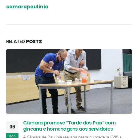
camarapaulinia
RELATED
POSTS
Câmara promove “Tarde dos Pais” com
06
gincana e homenagens aos servidores
ago
A Câmara de Paulínia realizou nesta quinta-feira (6/8) a