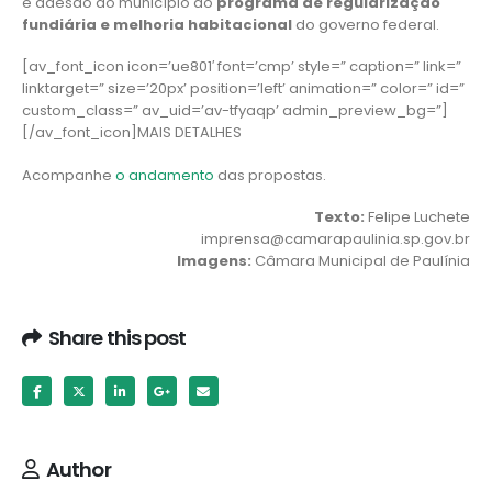
e adesão do município ao
programa de regularização
fundiária e melhoria habitacional
do governo federal.
[av_font_icon icon=’ue801′ font=’cmp’ style=” caption=” link=”
linktarget=” size=’20px’ position=’left’ animation=” color=” id=”
custom_class=” av_uid=’av-tfyaqp’ admin_preview_bg=”]
[/av_font_icon]MAIS DETALHES
Acompanhe
o andamento
das propostas.
Texto:
Felipe Luchete
imprensa@camarapaulinia.sp.gov.br
Imagens:
Câmara Municipal de Paulínia
Share this post
Author