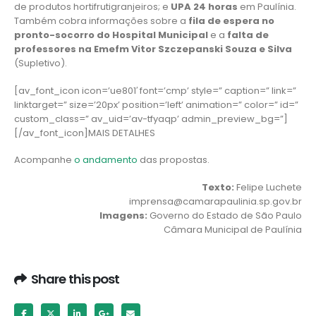
de produtos hortifrutigranjeiros; e
UPA 24 horas
em Paulínia.
Também cobra informações sobre a
fila de espera no
pronto-socorro do Hospital Municipal
e a
falta de
professores na Emefm Vitor Szczepanski Souza e Silva
(Supletivo).
[av_font_icon icon=’ue801′ font=’cmp’ style=” caption=” link=”
linktarget=” size=’20px’ position=’left’ animation=” color=” id=”
custom_class=” av_uid=’av-tfyaqp’ admin_preview_bg=”]
[/av_font_icon]MAIS DETALHES
Acompanhe
o andamento
das propostas.
Texto:
Felipe Luchete
imprensa@camarapaulinia.sp.gov.br
Imagens:
Governo do Estado de São Paulo
Câmara Municipal de Paulínia
Share this post