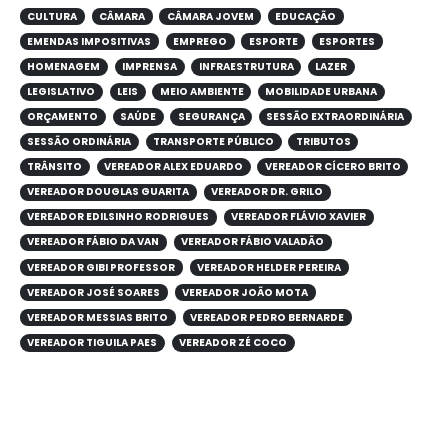
CULTURA
CÂMARA
CÂMARA JOVEM
EDUCAÇÃO
EMENDAS IMPOSITIVAS
EMPREGO
ESPORTE
ESPORTES
HOMENAGEM
IMPRENSA
INFRAESTRUTURA
LAZER
LEGISLATIVO
LEIS
MEIO AMBIENTE
MOBILIDADE URBANA
ORÇAMENTO
SAÚDE
SEGURANÇA
SESSÃO EXTRAORDINÁRIA
SESSÃO ORDINÁRIA
TRANSPORTE PÚBLICO
TRIBUTOS
TRÂNSITO
VEREADOR ALEX EDUARDO
VEREADOR CÍCERO BRITO
VEREADOR DOUGLAS GUARITA
VEREADOR DR. GRILO
VEREADOR EDILSINHO RODRIGUES
VEREADOR FLÁVIO XAVIER
VEREADOR FÁBIO DA VAN
VEREADOR FÁBIO VALADÃO
VEREADOR GIBI PROFESSOR
VEREADOR HELDER PEREIRA
VEREADOR JOSÉ SOARES
VEREADOR JOÃO MOTA
VEREADOR MESSIAS BRITO
VEREADOR PEDRO BERNARDE
VEREADOR TIGUILA PAES
VEREADOR ZÉ COCO