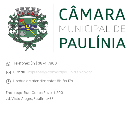
Telefone::
(19) 3874-7800
E-mail::
imprensa@camarapaulinia.sp.gov.br
Horário de atendimento::
8h às 17h
Endereço: Rua Carlos Pazetti, 290
Jd. Vista Alegre, Paulínia-SP