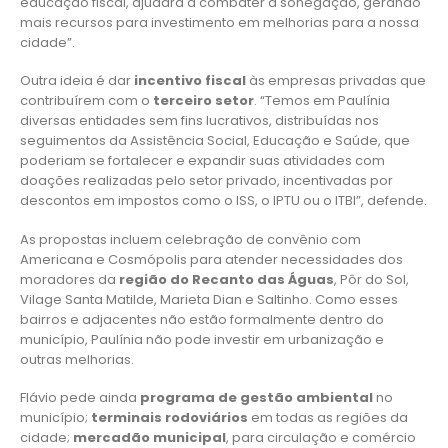
educação fiscal, ajudará a combater a sonegação, gerando
mais recursos para investimento em melhorias para a nossa
cidade”.
Outra ideia é dar
incentivo fiscal
às empresas privadas que
contribuírem com o
terceiro setor
. “Temos em Paulínia
diversas entidades sem fins lucrativos, distribuídas nos
seguimentos da Assistência Social, Educação e Saúde, que
poderiam se fortalecer e expandir suas atividades com
doações realizadas pelo setor privado, incentivadas por
descontos em impostos como o ISS, o IPTU ou o ITBI”, defende.
As propostas incluem celebração de convênio com
Americana e Cosmópolis para atender necessidades dos
moradores da
região do Recanto das Águas
, Pôr do Sol,
Vilage Santa Matilde, Marieta Dian e Saltinho. Como esses
bairros e adjacentes não estão formalmente dentro do
município, Paulínia não pode investir em urbanização e
outras melhorias.
Flávio pede ainda
programa de gestão ambiental
no
município;
terminais rodoviários
em todas as regiões da
cidade;
mercadão municipal
, para circulação e comércio