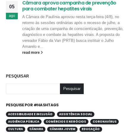
Câmara aprova campanha de prevenção
05
para combater hepatites virais
ago
A Câmara de Paulínia aprovou nesta terça-feira (4/8), no
retorno às sessões ordinárias após o recesso de julho, a
criação de uma campanha de conscientização, prevenção,
diagnóstico e combate às hepatites virais. A proposta do
vereador Fábio da Van (PRTB) busca instituir o Julho
Amarelo e...
read more
PESQUISAR
Pesquisar
PESQUISE POR #HASHTAGS
ACESSIBILIDADE E INCLUSÃO
ASSISTÊNCIA SOCIAL
AUDIÊNCIA PÚBLICA
COMÉRCIOS E NEGÓCIOS
CORONAVÍRUS
CULTURA
CÂMARA
CÂMARA JOVEM
EDUCAÇÃO