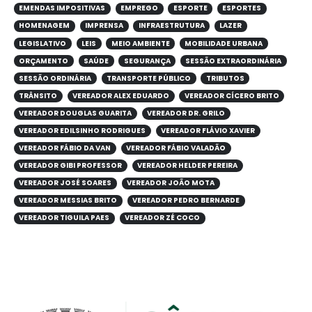
EMENDAS IMPOSITIVAS
EMPREGO
ESPORTE
ESPORTES
HOMENAGEM
IMPRENSA
INFRAESTRUTURA
LAZER
LEGISLATIVO
LEIS
MEIO AMBIENTE
MOBILIDADE URBANA
ORÇAMENTO
SAÚDE
SEGURANÇA
SESSÃO EXTRAORDINÁRIA
SESSÃO ORDINÁRIA
TRANSPORTE PÚBLICO
TRIBUTOS
TRÂNSITO
VEREADOR ALEX EDUARDO
VEREADOR CÍCERO BRITO
VEREADOR DOUGLAS GUARITA
VEREADOR DR. GRILO
VEREADOR EDILSINHO RODRIGUES
VEREADOR FLÁVIO XAVIER
VEREADOR FÁBIO DA VAN
VEREADOR FÁBIO VALADÃO
VEREADOR GIBI PROFESSOR
VEREADOR HELDER PEREIRA
VEREADOR JOSÉ SOARES
VEREADOR JOÃO MOTA
VEREADOR MESSIAS BRITO
VEREADOR PEDRO BERNARDE
VEREADOR TIGUILA PAES
VEREADOR ZÉ COCO