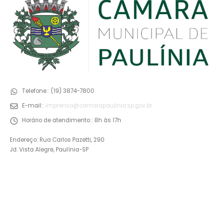
Telefone::
(19) 3874-7800
E-mail::
imprensa@camarapaulinia.sp.gov.br
Horário de atendimento::
8h às 17h
Endereço: Rua Carlos Pazetti, 290
Jd. Vista Alegre, Paulínia-SP