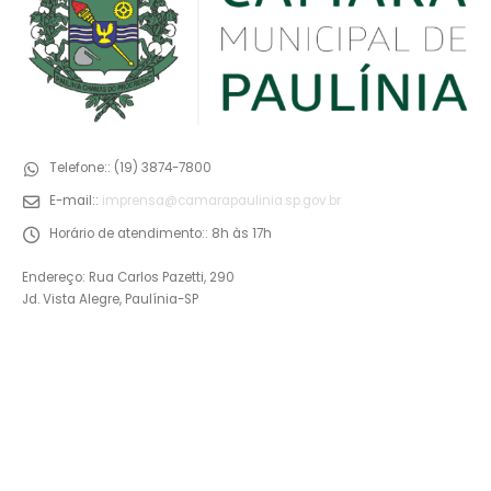
Telefone::
(19) 3874-7800
E-mail::
imprensa@camarapaulinia.sp.gov.br
Horário de atendimento::
8h às 17h
Endereço: Rua Carlos Pazetti, 290
Jd. Vista Alegre, Paulínia-SP