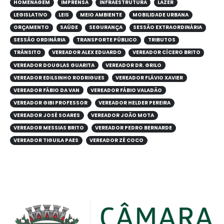
HOMENAGEM
IMPRENSA
INFRAESTRUTURA
LAZER
LEGISLATIVO
LEIS
MEIO AMBIENTE
MOBILIDADE URBANA
ORÇAMENTO
SAÚDE
SEGURANÇA
SESSÃO EXTRAORDINÁRIA
SESSÃO ORDINÁRIA
TRANSPORTE PÚBLICO
TRIBUTOS
TRÂNSITO
VEREADOR ALEX EDUARDO
VEREADOR CÍCERO BRITO
VEREADOR DOUGLAS GUARITA
VEREADOR DR. GRILO
VEREADOR EDILSINHO RODRIGUES
VEREADOR FLÁVIO XAVIER
VEREADOR FÁBIO DA VAN
VEREADOR FÁBIO VALADÃO
VEREADOR GIBI PROFESSOR
VEREADOR HELDER PEREIRA
VEREADOR JOSÉ SOARES
VEREADOR JOÃO MOTA
VEREADOR MESSIAS BRITO
VEREADOR PEDRO BERNARDE
VEREADOR TIGUILA PAES
VEREADOR ZÉ COCO