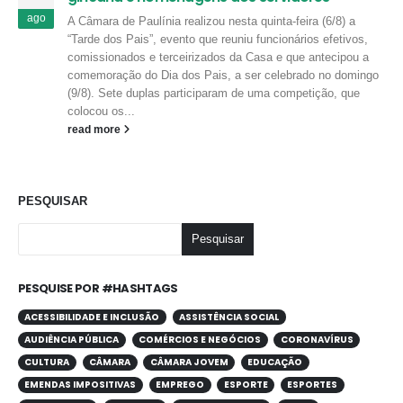
ago
A Câmara de Paulínia realizou nesta quinta-feira (6/8) a
“Tarde dos Pais”, evento que reuniu funcionários efetivos,
comissionados e terceirizados da Casa e que antecipou a
comemoração do Dia dos Pais, a ser celebrado no domingo
(9/8). Sete duplas participaram de uma competição, que
colocou os...
read more
PESQUISAR
Pesquisar
PESQUISE POR #HASHTAGS
ACESSIBILIDADE E INCLUSÃO
ASSISTÊNCIA SOCIAL
AUDIÊNCIA PÚBLICA
COMÉRCIOS E NEGÓCIOS
CORONAVÍRUS
CULTURA
CÂMARA
CÂMARA JOVEM
EDUCAÇÃO
EMENDAS IMPOSITIVAS
EMPREGO
ESPORTE
ESPORTES