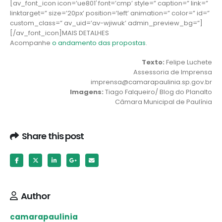
[av_font_icon icon=’ue801′ font=’cmp’ style=” caption=” link=”
linktarget=” size=’20px’ position=’left’ animation=” color=” id=”
custom_class=” av_uid=’av-wjiwuk’ admin_preview_bg=”]
[/av_font_icon]MAIS DETALHES
Acompanhe
o andamento das propostas
.
Texto:
Felipe Luchete
Assessoria de Imprensa
imprensa@camarapaulinia.sp.gov.br
Imagens:
Tiago Falqueiro/ Blog do Planalto
Câmara Municipal de Paulínia
Share this post
Author
camarapaulinia