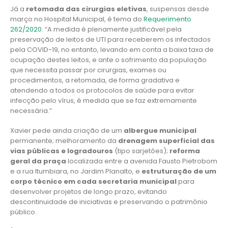
Já a
retomada das cirurgias eletivas
, suspensas desde
março no Hospital Municipal, é tema do
Requerimento
262/2020
. “A medida é plenamente justificável pela
preservação de leitos de UTI para receberem os infectados
pela COVID-19, no entanto, levando em conta a baixa taxa de
ocupação destes leitos, e ante o sofrimento da população
que necessita passar por cirurgias, exames ou
procedimentos, a retomada, de forma gradativa e
atendendo a todos os protocolos de saúde para evitar
infecção pelo vírus, é medida que se faz extremamente
necessária.”
Xavier pede ainda criação de um
albergue municipal
permanente; melhoramento da
drenagem superficial das
vias públicas e logradouros
(tipo sarjetões);
reforma
geral da praça
localizada entre a avenida Fausto Pietrobom
e a rua Itumbiara, no Jardim Planalto, e
estruturação de um
corpo técnico em cada secretaria municipal
para
desenvolver projetos de longo prazo, evitando
descontinuidade de iniciativas e preservando o patrimônio
público.