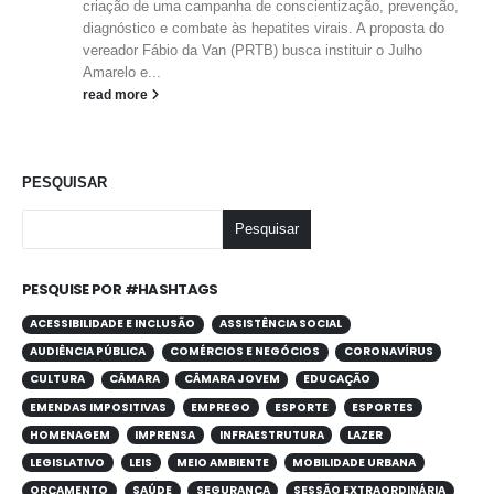
criação de uma campanha de conscientização, prevenção,
diagnóstico e combate às hepatites virais. A proposta do
vereador Fábio da Van (PRTB) busca instituir o Julho
Amarelo e...
read more
PESQUISAR
Pesquisar
PESQUISE POR #HASHTAGS
ACESSIBILIDADE E INCLUSÃO
ASSISTÊNCIA SOCIAL
AUDIÊNCIA PÚBLICA
COMÉRCIOS E NEGÓCIOS
CORONAVÍRUS
CULTURA
CÂMARA
CÂMARA JOVEM
EDUCAÇÃO
EMENDAS IMPOSITIVAS
EMPREGO
ESPORTE
ESPORTES
HOMENAGEM
IMPRENSA
INFRAESTRUTURA
LAZER
LEGISLATIVO
LEIS
MEIO AMBIENTE
MOBILIDADE URBANA
ORÇAMENTO
SAÚDE
SEGURANÇA
SESSÃO EXTRAORDINÁRIA