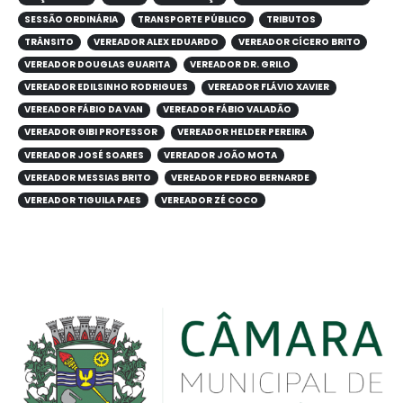
SESSÃO ORDINÁRIA
TRANSPORTE PÚBLICO
TRIBUTOS
TRÂNSITO
VEREADOR ALEX EDUARDO
VEREADOR CÍCERO BRITO
VEREADOR DOUGLAS GUARITA
VEREADOR DR. GRILO
VEREADOR EDILSINHO RODRIGUES
VEREADOR FLÁVIO XAVIER
VEREADOR FÁBIO DA VAN
VEREADOR FÁBIO VALADÃO
VEREADOR GIBI PROFESSOR
VEREADOR HELDER PEREIRA
VEREADOR JOSÉ SOARES
VEREADOR JOÃO MOTA
VEREADOR MESSIAS BRITO
VEREADOR PEDRO BERNARDE
VEREADOR TIGUILA PAES
VEREADOR ZÉ COCO