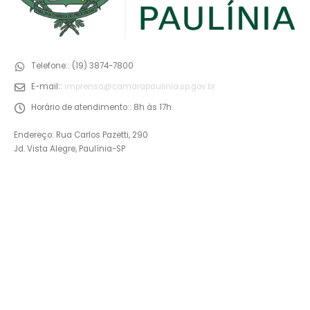
Telefone::
(19) 3874-7800
E-mail::
imprensa@camarapaulinia.sp.gov.br
Horário de atendimento::
8h às 17h
Endereço: Rua Carlos Pazetti, 290
Jd. Vista Alegre, Paulínia-SP