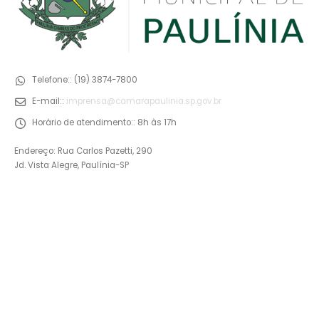
Telefone::
(19) 3874-7800
E-mail::
imprensa@camarapaulinia.sp.gov.br
Horário de atendimento::
8h às 17h
Endereço: Rua Carlos Pazetti, 290
Jd. Vista Alegre, Paulínia-SP