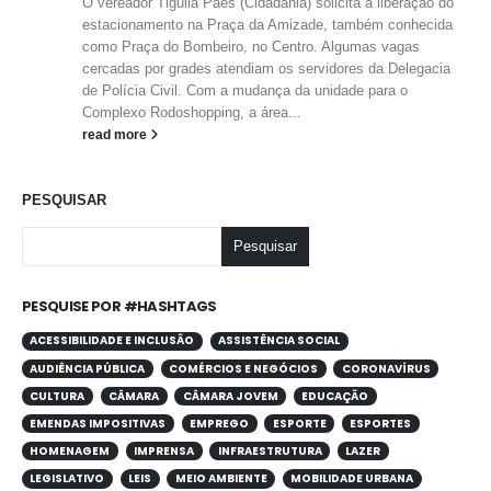
O vereador Tiguila Paes (Cidadania) solicita a liberação do
estacionamento na Praça da Amizade, também conhecida
como Praça do Bombeiro, no Centro. Algumas vagas
cercadas por grades atendiam os servidores da Delegacia
de Polícia Civil. Com a mudança da unidade para o
Complexo Rodoshopping, a área...
read more
PESQUISAR
Pesquisar
PESQUISE POR #HASHTAGS
ACESSIBILIDADE E INCLUSÃO
ASSISTÊNCIA SOCIAL
AUDIÊNCIA PÚBLICA
COMÉRCIOS E NEGÓCIOS
CORONAVÍRUS
CULTURA
CÂMARA
CÂMARA JOVEM
EDUCAÇÃO
EMENDAS IMPOSITIVAS
EMPREGO
ESPORTE
ESPORTES
HOMENAGEM
IMPRENSA
INFRAESTRUTURA
LAZER
LEGISLATIVO
LEIS
MEIO AMBIENTE
MOBILIDADE URBANA