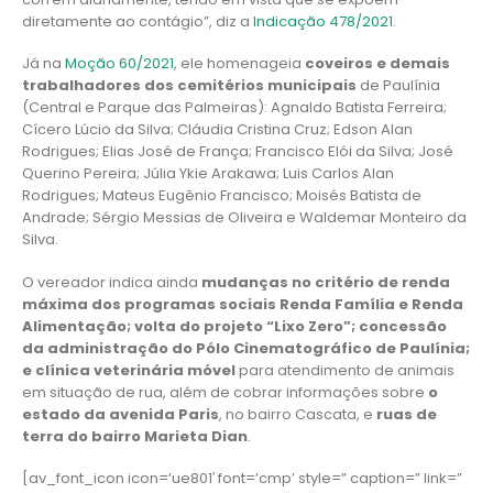
diretamente ao contágio”, diz a
Indicação 478/2021
.
Já na
Moção 60/2021
, ele homenageia
coveiros e demais
trabalhadores dos cemitérios municipais
de Paulínia
(Central e Parque das Palmeiras): Agnaldo Batista Ferreira;
Cícero Lúcio da Silva; Cláudia Cristina Cruz; Edson Alan
Rodrigues; Elias José de França; Francisco Elói da Silva; José
Querino Pereira; Júlia Ykie Arakawa; Luis Carlos Alan
Rodrigues; Mateus Eugênio Francisco; Moisés Batista de
Andrade; Sérgio Messias de Oliveira e Waldemar Monteiro da
Silva.
O vereador indica ainda
mudanças no critério de renda
máxima dos programas sociais Renda Família e Renda
Alimentação; volta do projeto “Lixo Zero”; concessão
da administração do Pólo Cinematográfico de Paulínia;
e clínica veterinária móvel
para atendimento de animais
em situação de rua, além de cobrar informações sobre
o
estado da avenida Paris
, no bairro Cascata, e
ruas de
terra do bairro Marieta Dian
.
[av_font_icon icon=’ue801′ font=’cmp’ style=” caption=” link=”