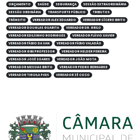
ORÇAMENTO
SAÚDE
SEGURANÇA
SESSÃO EXTRAORDINÁRIA
SESSÃO ORDINÁRIA
TRANSPORTE PÚBLICO
TRIBUTOS
TRÂNSITO
VEREADOR ALEX EDUARDO
VEREADOR CÍCERO BRITO
VEREADOR DOUGLAS GUARITA
VEREADOR DR. GRILO
VEREADOR EDILSINHO RODRIGUES
VEREADOR FLÁVIO XAVIER
VEREADOR FÁBIO DA VAN
VEREADOR FÁBIO VALADÃO
VEREADOR GIBI PROFESSOR
VEREADOR HELDER PEREIRA
VEREADOR JOSÉ SOARES
VEREADOR JOÃO MOTA
VEREADOR MESSIAS BRITO
VEREADOR PEDRO BERNARDE
VEREADOR TIGUILA PAES
VEREADOR ZÉ COCO