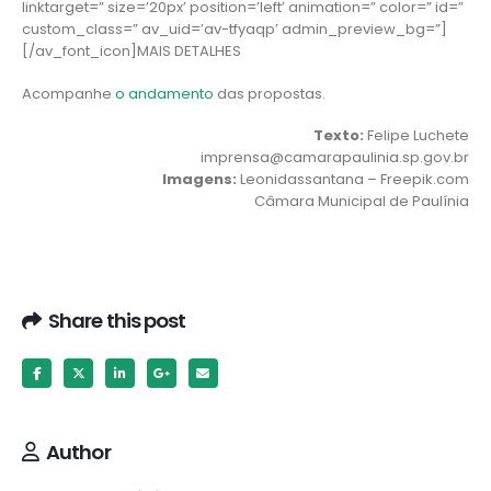
linktarget=” size=’20px’ position=’left’ animation=” color=” id=”
custom_class=” av_uid=’av-tfyaqp’ admin_preview_bg=”]
[/av_font_icon]MAIS DETALHES
Acompanhe
o andamento
das propostas.
Texto:
Felipe Luchete
imprensa@camarapaulinia.sp.gov.br
Imagens:
Leonidassantana – Freepik.com
Câmara Municipal de Paulínia
Share this post
Author