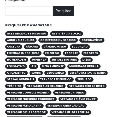
Pesquisar
PESQUISE POR #HASHTAGS
ACESSIBILIDADE E INCLUSÃO
ASSISTÊNCIA SOCIAL
AUDIÊNCIA PÚBLICA
COMÉRCIOS E NEGÓCIOS
CORONAVÍRUS
CULTURA
CÂMARA
CÂMARA JOVEM
EDUCAÇÃO
EMENDAS IMPOSITIVAS
EMPREGO
ESPORTE
ESPORTES
HOMENAGEM
IMPRENSA
INFRAESTRUTURA
LAZER
LEGISLATIVO
LEIS
MEIO AMBIENTE
MOBILIDADE URBANA
ORÇAMENTO
SAÚDE
SEGURANÇA
SESSÃO EXTRAORDINÁRIA
SESSÃO ORDINÁRIA
TRANSPORTE PÚBLICO
TRIBUTOS
TRÂNSITO
VEREADOR ALEX EDUARDO
VEREADOR CÍCERO BRITO
VEREADOR DOUGLAS GUARITA
VEREADOR DR. GRILO
VEREADOR EDILSINHO RODRIGUES
VEREADOR FLÁVIO XAVIER
VEREADOR FÁBIO DA VAN
VEREADOR FÁBIO VALADÃO
VEREADOR GIBI PROFESSOR
VEREADOR HELDER PEREIRA