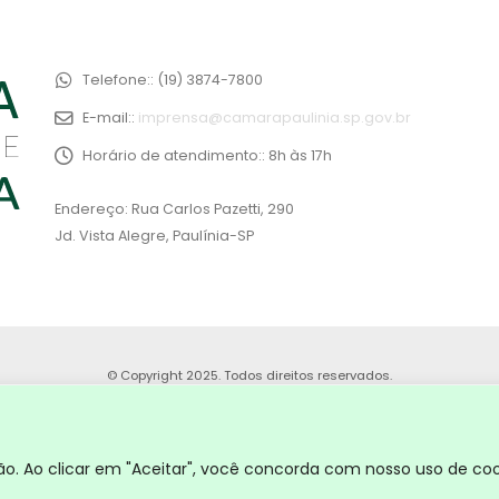
Telefone::
(19) 3874-7800
E-mail::
imprensa@camarapaulinia.sp.gov.br
Horário de atendimento::
8h às 17h
Endereço: Rua Carlos Pazetti, 290
Jd. Vista Alegre, Paulínia-SP
© Copyright 2025. Todos direitos reservados.
. Ao clicar em "Aceitar", você concorda com nosso uso de coo