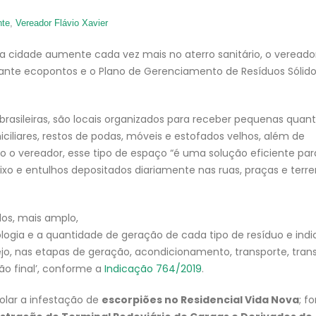
nte
,
Vereador Flávio Xavier
na cidade aumente cada vez mais no aterro sanitário, o vereado
plante ecopontos e o Plano de Gerenciamento de Resíduos Sólid
brasileiras, são locais organizados para receber pequenas quan
ciliares, restos de podas, móveis e estofados velhos, além de
do o vereador, esse tipo de espaço “é uma solução eficiente par
ixo e entulhos depositados diariamente nas ruas, praças e terr
dos, mais amplo,
logia e a quantidade de geração de cada tipo de resíduo e indi
, nas etapas de geração, acondicionamento, transporte, tran
ão final’, conforme a
Indicação 764/2019
.
rolar a infestação de
escorpiões no Residencial Vida Nova
; f