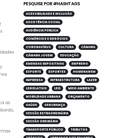
PESQUISE POR #HASHTAGS
ACESSIBILIDADE E INCLUSÃO
ASSISTÊNCIA SOCIAL
r
os
AUDIÊNCIA PÚBLICA
COMÉRCIOS E NEGÓCIOS
CORONAVÍRUS
CULTURA
CÂMARA
tidades
CÂMARA JOVEM
EDUCAÇÃO
EMENDAS IMPOSITIVAS
EMPREGO
a
ESPORTE
ESPORTES
HOMENAGEM
enos
IMPRENSA
INFRAESTRUTURA
LAZER
LEGISLATIVO
LEIS
MEIO AMBIENTE
MOBILIDADE URBANA
ORÇAMENTO
ca as
SAÚDE
SEGURANÇA
sbordo,
SESSÃO EXTRAORDINÁRIA
SESSÃO ORDINÁRIA
TRANSPORTE PÚBLICO
TRIBUTOS
ormas
TRÂNSITO
VEREADOR ALEX EDUARDO