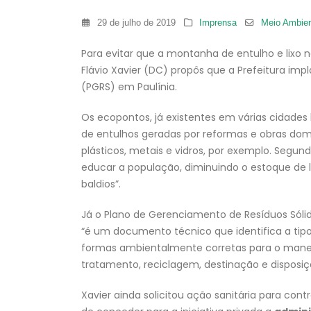
29 de julho de 2019
Imprensa
Meio Ambie
Para evitar que a montanha de entulho e lixo 
Flávio Xavier (DC) propôs que a Prefeitura im
(PGRS) em Paulínia.
Os ecopontos, já existentes em várias cidades 
de entulhos geradas por reformas e obras domi
plásticos, metais e vidros, por exemplo. Segun
educar a população, diminuindo o estoque de l
baldios”.
Já o Plano de Gerenciamento de Resíduos Sóli
“é um documento técnico que identifica a tipo
formas ambientalmente corretas para o manejo
tratamento, reciclagem, destinação e disposiç
Xavier ainda solicitou ação sanitária para cont