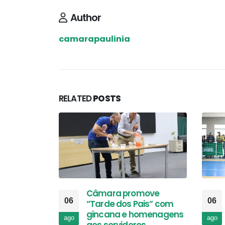
Author
camarapaulinia
RELATED
POSTS
Câmara promove
06
06
“Tarde dos Pais” com
gincana e homenagens
ago
ago