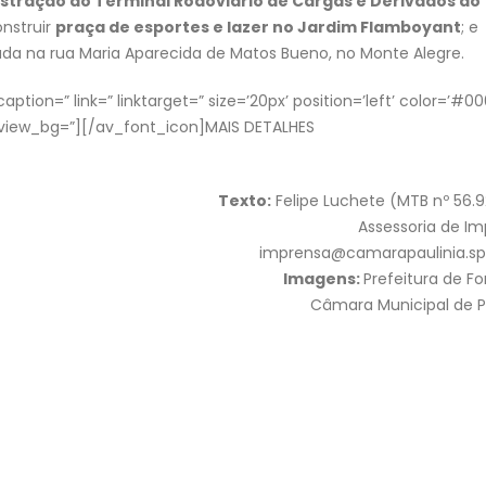
stração do Terminal Rodoviário de Cargas e Derivados do
onstruir
praça de esportes e lazer no Jardim Flamboyant
; e
ada na rua Maria Aparecida de Matos Bueno, no Monte Alegre.
ption=” link=” linktarget=” size=’20px’ position=’left’ color=’#0
view_bg=”][/av_font_icon]MAIS DETALHES
Texto:
Felipe Luchete (MTB nº 56.
Assessoria de I
imprensa@camarapaulinia.sp.
Imagens:
Prefeitura de Fo
Câmara Municipal de P