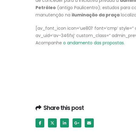
de conceder para a iniciativa privada a
admini
Petróleo
(antigo Paulicentro); estudos para c
manutenção na
iluminação da praça
localiz
[av_font_icon icon=’ue801′ font=’cmp’ style=” ca
av_uid=’av-346fxj’ custom_class=” admin_pre
Acompanhe
o andamento das propostas
.
Share this post