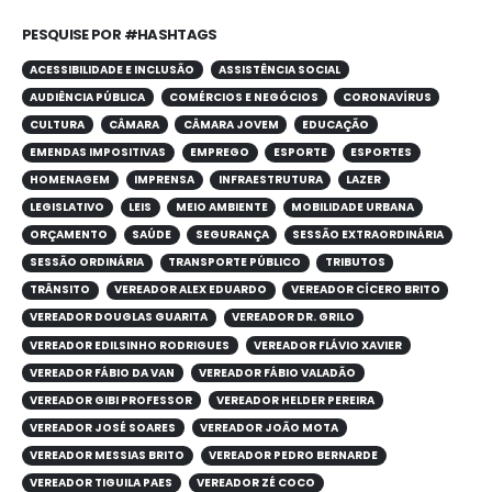
PESQUISE POR #HASHTAGS
ACESSIBILIDADE E INCLUSÃO
ASSISTÊNCIA SOCIAL
AUDIÊNCIA PÚBLICA
COMÉRCIOS E NEGÓCIOS
CORONAVÍRUS
CULTURA
CÂMARA
CÂMARA JOVEM
EDUCAÇÃO
EMENDAS IMPOSITIVAS
EMPREGO
ESPORTE
ESPORTES
HOMENAGEM
IMPRENSA
INFRAESTRUTURA
LAZER
LEGISLATIVO
LEIS
MEIO AMBIENTE
MOBILIDADE URBANA
ORÇAMENTO
SAÚDE
SEGURANÇA
SESSÃO EXTRAORDINÁRIA
SESSÃO ORDINÁRIA
TRANSPORTE PÚBLICO
TRIBUTOS
TRÂNSITO
VEREADOR ALEX EDUARDO
VEREADOR CÍCERO BRITO
VEREADOR DOUGLAS GUARITA
VEREADOR DR. GRILO
VEREADOR EDILSINHO RODRIGUES
VEREADOR FLÁVIO XAVIER
VEREADOR FÁBIO DA VAN
VEREADOR FÁBIO VALADÃO
VEREADOR GIBI PROFESSOR
VEREADOR HELDER PEREIRA
VEREADOR JOSÉ SOARES
VEREADOR JOÃO MOTA
VEREADOR MESSIAS BRITO
VEREADOR PEDRO BERNARDE
VEREADOR TIGUILA PAES
VEREADOR ZÉ COCO