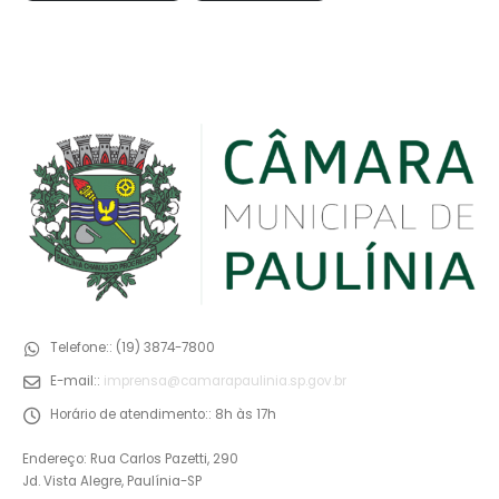
Telefone::
(19) 3874-7800
E-mail::
imprensa@camarapaulinia.sp.gov.br
Horário de atendimento::
8h às 17h
Endereço: Rua Carlos Pazetti, 290
Jd. Vista Alegre, Paulínia-SP