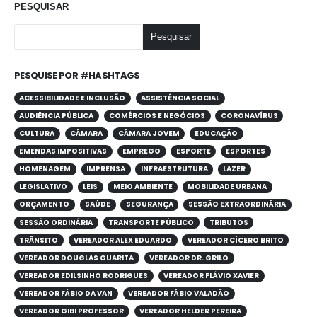
PESQUISAR
Pesquisar
PESQUISE POR #HASHTAGS
ACESSIBILIDADE E INCLUSÃO
ASSISTÊNCIA SOCIAL
AUDIÊNCIA PÚBLICA
COMÉRCIOS E NEGÓCIOS
CORONAVÍRUS
CULTURA
CÂMARA
CÂMARA JOVEM
EDUCAÇÃO
EMENDAS IMPOSITIVAS
EMPREGO
ESPORTE
ESPORTES
HOMENAGEM
IMPRENSA
INFRAESTRUTURA
LAZER
LEGISLATIVO
LEIS
MEIO AMBIENTE
MOBILIDADE URBANA
ORÇAMENTO
SAÚDE
SEGURANÇA
SESSÃO EXTRAORDINÁRIA
SESSÃO ORDINÁRIA
TRANSPORTE PÚBLICO
TRIBUTOS
TRÂNSITO
VEREADOR ALEX EDUARDO
VEREADOR CÍCERO BRITO
VEREADOR DOUGLAS GUARITA
VEREADOR DR. GRILO
VEREADOR EDILSINHO RODRIGUES
VEREADOR FLÁVIO XAVIER
VEREADOR FÁBIO DA VAN
VEREADOR FÁBIO VALADÃO
VEREADOR GIBI PROFESSOR
VEREADOR HELDER PEREIRA