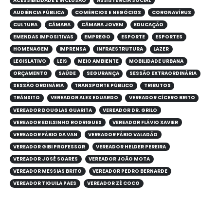
ACESSIBILIDADE E INCLUSÃO
ASSISTÊNCIA SOCIAL
AUDIÊNCIA PÚBLICA
COMÉRCIOS E NEGÓCIOS
CORONAVÍRUS
CULTURA
CÂMARA
CÂMARA JOVEM
EDUCAÇÃO
EMENDAS IMPOSITIVAS
EMPREGO
ESPORTE
ESPORTES
HOMENAGEM
IMPRENSA
INFRAESTRUTURA
LAZER
LEGISLATIVO
LEIS
MEIO AMBIENTE
MOBILIDADE URBANA
ORÇAMENTO
SAÚDE
SEGURANÇA
SESSÃO EXTRAORDINÁRIA
SESSÃO ORDINÁRIA
TRANSPORTE PÚBLICO
TRIBUTOS
TRÂNSITO
VEREADOR ALEX EDUARDO
VEREADOR CÍCERO BRITO
VEREADOR DOUGLAS GUARITA
VEREADOR DR. GRILO
VEREADOR EDILSINHO RODRIGUES
VEREADOR FLÁVIO XAVIER
VEREADOR FÁBIO DA VAN
VEREADOR FÁBIO VALADÃO
VEREADOR GIBI PROFESSOR
VEREADOR HELDER PEREIRA
VEREADOR JOSÉ SOARES
VEREADOR JOÃO MOTA
VEREADOR MESSIAS BRITO
VEREADOR PEDRO BERNARDE
VEREADOR TIGUILA PAES
VEREADOR ZÉ COCO