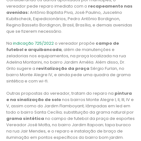
vereador pede reparo imediato com o
recapeamento nas
avenidas:
Antônio Baptista Piva, José Paulino, Juscelino
Kubitscheck, Expedicionários, Pedro Antônio Bordignon,
Regina Basseto Bordignon, Brasil, Brasília, e demais avenidas
que se fizerem necessário.
Na
indicação 725/2022
o vereador propõe
campo de
futebol e arquibancada
, além de manutenções e
zeladorias nos equipamentos, na praça localizada na rua
Adelina Montarini, no bairro Jardim Amélia. Além disso, Dr.
Grilo sugere a
revitalização da praça
Sérgio Furlan, no
bairro Monte Alegre IV, e ainda pede uma quadra de grama
sintética e com wi-fi.
Outras propostas do vereador, tratam do reparo na
pintura
e na sinalização de solo
nos bairros Monte Alegre I, II, III, IV e
V, assim como do Jardim Flamboyant; lâmpadas em led em
todo o bairro Santa Cecília; substituição da grama natural por
grama sintética
no campo de futebol da praça de esportes
Vereador José Motta, no bairro Jardim Itapoan; tapa buraco
na rua Jair Mendes, e o reparo e instalação de braço de
iluminação em pontos específicos do bairro bom jardim.