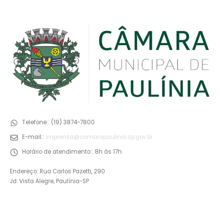
Telefone::
(19) 3874-7800
E-mail::
imprensa@camarapaulinia.sp.gov.br
Horário de atendimento::
8h às 17h
Endereço: Rua Carlos Pazetti, 290
Jd. Vista Alegre, Paulínia-SP