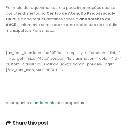
Por meio de requerimentos, ele pede informações quanto
aos atendimentos no
Centro de Atenção Psicossocial-
CAPS
e ainda requer detalhes sobre o
andamento do
AVCB,
juntamente com o prazo para reabertura do estádio
municipal Luís Perissinotto.
[av_font_icon icon=’ue801′ font=’cmp’ style=” caption=” link=”
linktarget=” size=’40px’ position=’left’ animation=” color=” id=”
custom_class=” av_uid=’av-ugxix2′ admin_preview_bg=”]
[/av_font_icon]MAIS DETALHES
Acompanhe
o andamento
das propostas.
Share this post