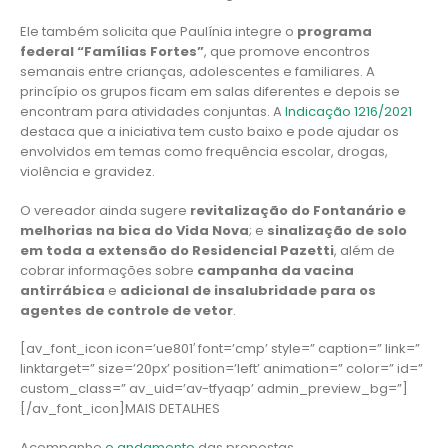
Ele também solicita que Paulínia integre o
programa
federal “Famílias Fortes”
, que promove encontros
semanais entre crianças, adolescentes e familiares. A
princípio os grupos ficam em salas diferentes e depois se
encontram para atividades conjuntas. A
Indicação 1216/2021
destaca que a iniciativa tem custo baixo e pode ajudar os
envolvidos em temas como frequência escolar, drogas,
violência e gravidez.
O vereador ainda sugere
revitalização do Fontanário e
melhorias na bica do Vida Nova
; e
sinalização de solo
em toda a extensão do Residencial Pazetti
, além de
cobrar informações sobre
campanha da vacina
antirrábica
e
adicional de insalubridade para os
agentes de controle de vetor
.
[av_font_icon icon=’ue801′ font=’cmp’ style=” caption=” link=”
linktarget=” size=’20px’ position=’left’ animation=” color=” id=”
custom_class=” av_uid=’av-tfyaqp’ admin_preview_bg=”]
[/av_font_icon]MAIS DETALHES
Acompanhe
o andamento
das propostas.