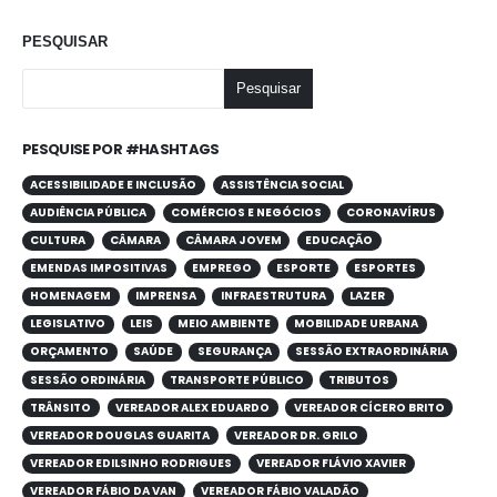
PESQUISAR
Pesquisar
PESQUISE POR #HASHTAGS
ACESSIBILIDADE E INCLUSÃO
ASSISTÊNCIA SOCIAL
AUDIÊNCIA PÚBLICA
COMÉRCIOS E NEGÓCIOS
CORONAVÍRUS
CULTURA
CÂMARA
CÂMARA JOVEM
EDUCAÇÃO
EMENDAS IMPOSITIVAS
EMPREGO
ESPORTE
ESPORTES
HOMENAGEM
IMPRENSA
INFRAESTRUTURA
LAZER
LEGISLATIVO
LEIS
MEIO AMBIENTE
MOBILIDADE URBANA
ORÇAMENTO
SAÚDE
SEGURANÇA
SESSÃO EXTRAORDINÁRIA
SESSÃO ORDINÁRIA
TRANSPORTE PÚBLICO
TRIBUTOS
TRÂNSITO
VEREADOR ALEX EDUARDO
VEREADOR CÍCERO BRITO
VEREADOR DOUGLAS GUARITA
VEREADOR DR. GRILO
VEREADOR EDILSINHO RODRIGUES
VEREADOR FLÁVIO XAVIER
VEREADOR FÁBIO DA VAN
VEREADOR FÁBIO VALADÃO