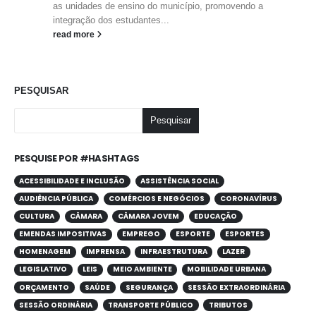
as unidades de ensino do município, promovendo a
integração dos estudantes...
read more
PESQUISAR
Pesquisar
PESQUISE POR #HASHTAGS
ACESSIBILIDADE E INCLUSÃO
ASSISTÊNCIA SOCIAL
AUDIÊNCIA PÚBLICA
COMÉRCIOS E NEGÓCIOS
CORONAVÍRUS
CULTURA
CÂMARA
CÂMARA JOVEM
EDUCAÇÃO
EMENDAS IMPOSITIVAS
EMPREGO
ESPORTE
ESPORTES
HOMENAGEM
IMPRENSA
INFRAESTRUTURA
LAZER
LEGISLATIVO
LEIS
MEIO AMBIENTE
MOBILIDADE URBANA
ORÇAMENTO
SAÚDE
SEGURANÇA
SESSÃO EXTRAORDINÁRIA
SESSÃO ORDINÁRIA
TRANSPORTE PÚBLICO
TRIBUTOS