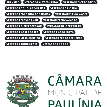
TRÂNSITO
VEREADOR ALEX EDUARDO
VEREADOR CÍCERO BRITO
VEREADOR DOUGLAS GUARITA
VEREADOR DR. GRILO
VEREADOR EDILSINHO RODRIGUES
VEREADOR FLÁVIO XAVIER
VEREADOR FÁBIO DA VAN
VEREADOR FÁBIO VALADÃO
VEREADOR GIBI PROFESSOR
VEREADOR HELDER PEREIRA
VEREADOR JOSÉ SOARES
VEREADOR JOÃO MOTA
VEREADOR MESSIAS BRITO
VEREADOR PEDRO BERNARDE
VEREADOR TIGUILA PAES
VEREADOR ZÉ COCO