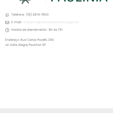
Telefone::
(19) 3874-7800
E-mail::
imprensa@camarapaulinia.sp.gov.br
Horário de atendimento::
8h às 17h
Endereço: Rua Carlos Pazetti, 290
Jd. Vista Alegre, Paulínia-SP