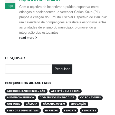
ago
Com o objetivo de incentivar a prática esportiva entre
crianças e adolescentes, o vereador Carlos Kuka (PL)
propõe a criação do Circuito Escolar Esportivo de Paulínia:
um calendário de competições e festivais esportivos entre
as unidades de ensino do município, promovendo a
integração dos estudantes...
read more
PESQUISAR
Pesquisar
PESQUISE POR #HASHTAGS
ACESSIBILIDADE E INCLUSÃO
ASSISTÊNCIA SOCIAL
AUDIÊNCIA PÚBLICA
COMÉRCIOS E NEGÓCIOS
CORONAVÍRUS
CULTURA
CÂMARA
CÂMARA JOVEM
EDUCAÇÃO
EMENDAS IMPOSITIVAS
EMPREGO
ESPORTE
ESPORTES