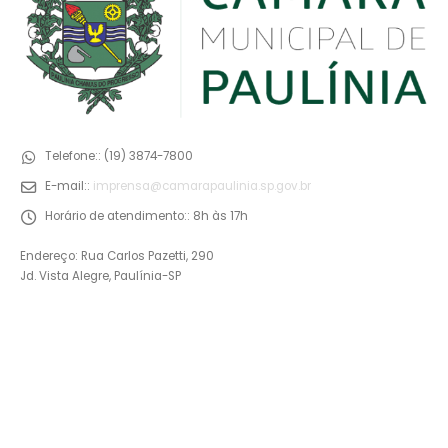
Telefone::
(19) 3874-7800
E-mail::
imprensa@camarapaulinia.sp.gov.br
Horário de atendimento::
8h às 17h
Endereço: Rua Carlos Pazetti, 290
Jd. Vista Alegre, Paulínia-SP