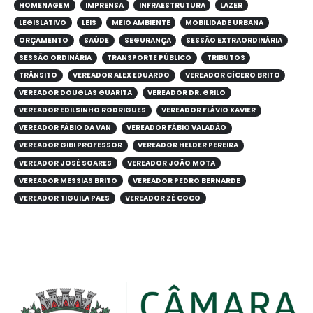
HOMENAGEM
IMPRENSA
INFRAESTRUTURA
LAZER
LEGISLATIVO
LEIS
MEIO AMBIENTE
MOBILIDADE URBANA
ORÇAMENTO
SAÚDE
SEGURANÇA
SESSÃO EXTRAORDINÁRIA
SESSÃO ORDINÁRIA
TRANSPORTE PÚBLICO
TRIBUTOS
TRÂNSITO
VEREADOR ALEX EDUARDO
VEREADOR CÍCERO BRITO
VEREADOR DOUGLAS GUARITA
VEREADOR DR. GRILO
VEREADOR EDILSINHO RODRIGUES
VEREADOR FLÁVIO XAVIER
VEREADOR FÁBIO DA VAN
VEREADOR FÁBIO VALADÃO
VEREADOR GIBI PROFESSOR
VEREADOR HELDER PEREIRA
VEREADOR JOSÉ SOARES
VEREADOR JOÃO MOTA
VEREADOR MESSIAS BRITO
VEREADOR PEDRO BERNARDE
VEREADOR TIGUILA PAES
VEREADOR ZÉ COCO