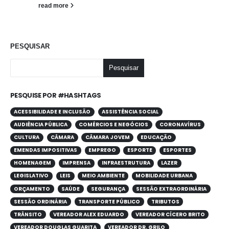
read more
PESQUISAR
Pesquisar
PESQUISE POR #HASHTAGS
ACESSIBILIDADE E INCLUSÃO
ASSISTÊNCIA SOCIAL
AUDIÊNCIA PÚBLICA
COMÉRCIOS E NEGÓCIOS
CORONAVÍRUS
CULTURA
CÂMARA
CÂMARA JOVEM
EDUCAÇÃO
EMENDAS IMPOSITIVAS
EMPREGO
ESPORTE
ESPORTES
HOMENAGEM
IMPRENSA
INFRAESTRUTURA
LAZER
LEGISLATIVO
LEIS
MEIO AMBIENTE
MOBILIDADE URBANA
ORÇAMENTO
SAÚDE
SEGURANÇA
SESSÃO EXTRAORDINÁRIA
SESSÃO ORDINÁRIA
TRANSPORTE PÚBLICO
TRIBUTOS
TRÂNSITO
VEREADOR ALEX EDUARDO
VEREADOR CÍCERO BRITO
VEREADOR DOUGLAS GUARITA
VEREADOR DR. GRILO