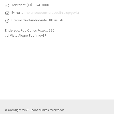
Telefone::
(19) 3874-7800
E-mail::
imprensa@camarapaulinia.sp.gov.br
Horário de atendimento::
8h às 17h
Endereço: Rua Carlos Pazetti, 290
Jd. Vista Alegre, Paulínia-SP
© Copyright 2025. Todos direitos reservados.