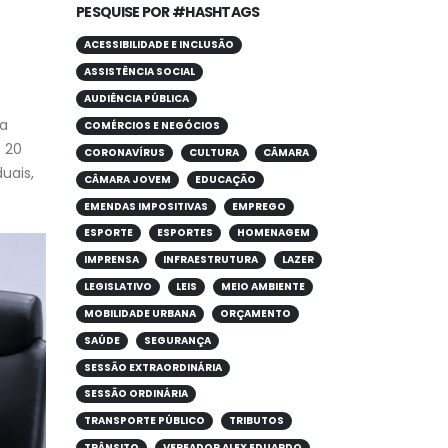
PESQUISE POR #HASHTAGS
ACESSIBILIDADE E INCLUSÃO
ASSISTÊNCIA SOCIAL
AUDIÊNCIA PÚBLICA
da
COMÉRCIOS E NEGÓCIOS
 20
CORONAVÍRUS
CULTURA
CÂMARA
uais,
CÂMARA JOVEM
EDUCAÇÃO
EMENDAS IMPOSITIVAS
EMPREGO
ESPORTE
ESPORTES
HOMENAGEM
IMPRENSA
INFRAESTRUTURA
LAZER
LEGISLATIVO
LEIS
MEIO AMBIENTE
MOBILIDADE URBANA
ORÇAMENTO
SAÚDE
SEGURANÇA
SESSÃO EXTRAORDINÁRIA
SESSÃO ORDINÁRIA
TRANSPORTE PÚBLICO
TRIBUTOS
TRÂNSITO
VEREADOR ALEX EDUARDO