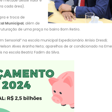
ue metade desse valor é
a cada área).
ra e troca de
tal Municipal
, além de
truturação de uma praça no bairro Bom Retiro.
m Sensorial” na escola municipal Expedicionário Anísio Dresdi;
 Nelson Alves Aranha Neto; aparelhos de ar condicionado na Eme
 na escola Beatriz Fadim da Silva.