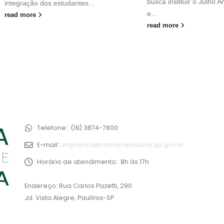
busca instituir o Julho 
integração dos estudantes...
e...
read more
read more
Telefone::
(19) 3874-7800
E-mail::
imprensa@camarapaulinia.sp.gov.br
Horário de atendimento::
8h às 17h
Endereço: Rua Carlos Pazetti, 290
Jd. Vista Alegre, Paulínia-SP