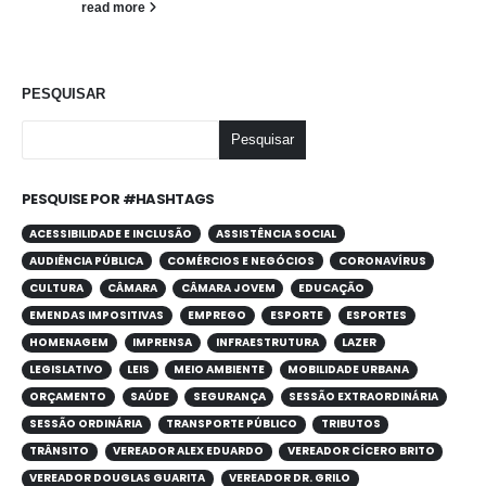
read more
PESQUISAR
Pesquisar
PESQUISE POR #HASHTAGS
ACESSIBILIDADE E INCLUSÃO
ASSISTÊNCIA SOCIAL
AUDIÊNCIA PÚBLICA
COMÉRCIOS E NEGÓCIOS
CORONAVÍRUS
CULTURA
CÂMARA
CÂMARA JOVEM
EDUCAÇÃO
EMENDAS IMPOSITIVAS
EMPREGO
ESPORTE
ESPORTES
HOMENAGEM
IMPRENSA
INFRAESTRUTURA
LAZER
LEGISLATIVO
LEIS
MEIO AMBIENTE
MOBILIDADE URBANA
ORÇAMENTO
SAÚDE
SEGURANÇA
SESSÃO EXTRAORDINÁRIA
SESSÃO ORDINÁRIA
TRANSPORTE PÚBLICO
TRIBUTOS
TRÂNSITO
VEREADOR ALEX EDUARDO
VEREADOR CÍCERO BRITO
VEREADOR DOUGLAS GUARITA
VEREADOR DR. GRILO