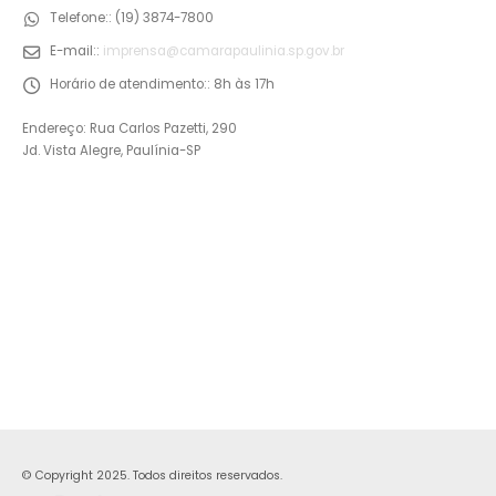
Telefone::
(19) 3874-7800
E-mail::
imprensa@camarapaulinia.sp.gov.br
Horário de atendimento::
8h às 17h
Endereço: Rua Carlos Pazetti, 290
Jd. Vista Alegre, Paulínia-SP
© Copyright 2025. Todos direitos reservados.