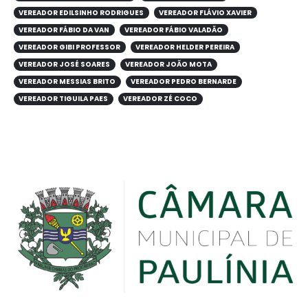
VEREADOR EDILSINHO RODRIGUES
VEREADOR FLÁVIO XAVIER
VEREADOR FÁBIO DA VAN
VEREADOR FÁBIO VALADÃO
VEREADOR GIBI PROFESSOR
VEREADOR HELDER PEREIRA
VEREADOR JOSÉ SOARES
VEREADOR JOÃO MOTA
VEREADOR MESSIAS BRITO
VEREADOR PEDRO BERNARDE
VEREADOR TIGUILA PAES
VEREADOR ZÉ COCO