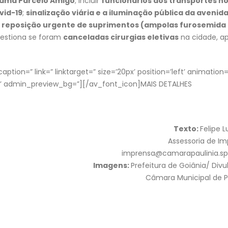
ama Parcelo Amigo
; incluir
funcionários dos transportes n
vid-19
;
sinalização viária e a iluminação pública da avenid
e
reposição urgente de suprimentos (ampolas furosemida 
questiona se foram
canceladas cirurgias eletivas
na cidade, a
ption=” link=” linktarget=” size=’20px’ position=’left’ animation=
qp’ admin_preview_bg=”][/av_font_icon]MAIS DETALHES
Texto:
Felipe 
Assessoria de I
imprensa@camarapaulinia.sp.
Imagens:
Prefeitura de Goiânia/ Div
Câmara Municipal de P