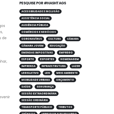
PESQUISE POR #HASHTAGS
ACESSIBILIDADE E INCLUSÃO
ASSISTÊNCIA SOCIAL
gos
AUDIÊNCIA PÚBLICA
s,
COMÉRCIOS E NEGÓCIOS
s de
CORONAVÍRUS
CULTURA
CÂMARA
CÂMARA JOVEM
EDUCAÇÃO
EMENDAS IMPOSITIVAS
EMPREGO
ESPORTE
ESPORTES
HOMENAGEM
har,
IMPRENSA
INFRAESTRUTURA
LAZER
LEGISLATIVO
LEIS
MEIO AMBIENTE
MOBILIDADE URBANA
ORÇAMENTO
SAÚDE
SEGURANÇA
SESSÃO EXTRAORDINÁRIA
evenir
SESSÃO ORDINÁRIA
TRANSPORTE PÚBLICO
TRIBUTOS
TRÂNSITO
VEREADOR ALEX EDUARDO