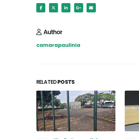
Author
camarapaulinia
RELATED
POSTS