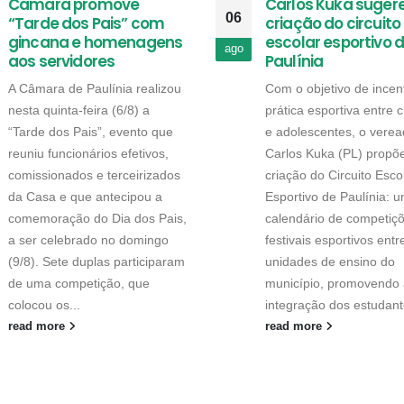
Câmara promove
Carlos Kuka suger
06
“Tarde dos Pais” com
criação do circuito
gincana e homenagens
escolar esportivo 
ago
aos servidores
Paulínia
A Câmara de Paulínia realizou
Com o objetivo de incent
nesta quinta-feira (6/8) a
prática esportiva entre 
“Tarde dos Pais”, evento que
e adolescentes, o verea
reuniu funcionários efetivos,
Carlos Kuka (PL) propõ
comissionados e terceirizados
criação do Circuito Esco
da Casa e que antecipou a
Esportivo de Paulínia: 
comemoração do Dia dos Pais,
calendário de competiç
a ser celebrado no domingo
festivais esportivos entr
(9/8). Sete duplas participaram
unidades de ensino do
de uma competição, que
município, promovendo 
colocou os...
integração dos estudant
read more
read more