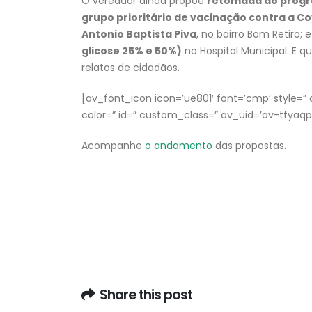
O vereador ainda propõe
retomada do progr
grupo prioritário de vacinação contra a Co
Antonio Baptista Piva
, no bairro Bom Retiro; 
glicose 25% e 50%)
no Hospital Municipal. E 
relatos de cidadãos.
[av_font_icon icon=’ue801′ font=’cmp’ style=” ca
color=” id=” custom_class=” av_uid=’av-tfya
Acompanhe
o andamento
das propostas.
Share this post