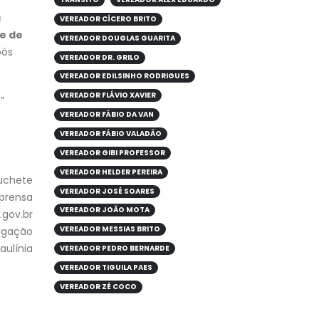
o
a
VEREADOR CÍCERO BRITO
e de
VEREADOR DOUGLAS GUARITA
pós
VEREADOR DR. GRILO
VEREADOR EDILSINHO RODRIGUES
VEREADOR FLÁVIO XAVIER
”
VEREADOR FÁBIO DA VAN
VEREADOR FÁBIO VALADÃO
VEREADOR GIBI PROFESSOR
VEREADOR HELDER PEREIRA
Luchete
VEREADOR JOSÉ SOARES
mprensa
VEREADOR JOÃO MOTA
gov.br
VEREADOR MESSIAS BRITO
ulgação
aulínia
VEREADOR PEDRO BERNARDE
VEREADOR TIGUILA PAES
VEREADOR ZÉ COCO