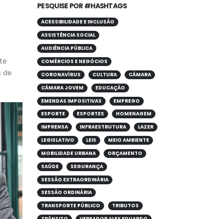
PESQUISE POR #HASHTAGS
ACESSIBILIDADE E INCLUSÃO
ASSISTÊNCIA SOCIAL
AUDIÊNCIA PÚBLICA
te
COMÉRCIOS E NEGÓCIOS
s de
CORONAVÍRUS
CULTURA
CÂMARA
CÂMARA JOVEM
EDUCAÇÃO
EMENDAS IMPOSITIVAS
EMPREGO
ESPORTE
ESPORTES
HOMENAGEM
IMPRENSA
INFRAESTRUTURA
LAZER
LEGISLATIVO
LEIS
MEIO AMBIENTE
MOBILIDADE URBANA
ORÇAMENTO
SAÚDE
SEGURANÇA
SESSÃO EXTRAORDINÁRIA
SESSÃO ORDINÁRIA
TRANSPORTE PÚBLICO
TRIBUTOS
TRÂNSITO
VEREADOR ALEX EDUARDO