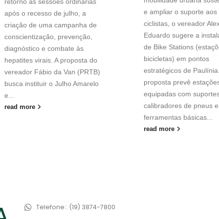
mobilidade urbana suste
retorno às sessões ordinárias
e ampliar o suporte aos
após o recesso de julho, a
ciclistas, o vereador Ale
criação de uma campanha de
Eduardo sugere a insta
conscientização, prevenção,
de Bike Stations (estaç
diagnóstico e combate às
bicicletas) em pontos
hepatites virais. A proposta do
estratégicos de Paulínia
vereador Fábio da Van (PRTB)
proposta prevê estaçõe
busca instituir o Julho Amarelo
equipadas com suportes
e...
calibradores de pneus e
read more
ferramentas básicas...
read more
Telefone::
(19) 3874-7800