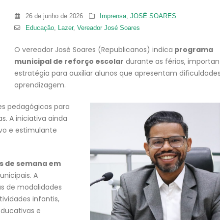
26 de junho de 2026
Imprensa
,
JOSÉ SOARES
Educação
,
Lazer
,
Vereador José Soares
O vereador José Soares (Republicanos) indica
programa
municipal de reforço escolar
durante as férias, importan
estratégia para auxiliar alunos que apresentam dificuldade
aprendizagem.
des pedagógicas para
. A iniciativa ainda
vo e estimulante
ais de semana em
nicipais. A
as de modalidades
ividades infantis,
 educativas e