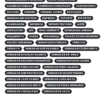
AUDIÊNCIA PÚBLICA
COMÉRCIOS E NEGÓCIOS
CORONAVÍRUS
CULTURA
CÂMARA
CÂMARA JOVEM
EDUCAÇÃO
EMENDAS IMPOSITIVAS
EMPREGO
ESPORTE
ESPORTES
HOMENAGEM
IMPRENSA
INFRAESTRUTURA
LAZER
LEGISLATIVO
LEIS
MEIO AMBIENTE
MOBILIDADE URBANA
ORÇAMENTO
SAÚDE
SEGURANÇA
SESSÃO EXTRAORDINÁRIA
SESSÃO ORDINÁRIA
TRANSPORTE PÚBLICO
TRIBUTOS
TRÂNSITO
VEREADOR ALEX EDUARDO
VEREADOR CÍCERO BRITO
VEREADOR DOUGLAS GUARITA
VEREADOR DR. GRILO
VEREADOR EDILSINHO RODRIGUES
VEREADOR FLÁVIO XAVIER
VEREADOR FÁBIO DA VAN
VEREADOR FÁBIO VALADÃO
VEREADOR GIBI PROFESSOR
VEREADOR HELDER PEREIRA
VEREADOR JOSÉ SOARES
VEREADOR JOÃO MOTA
VEREADOR MESSIAS BRITO
VEREADOR PEDRO BERNARDE
VEREADOR TIGUILA PAES
VEREADOR ZÉ COCO