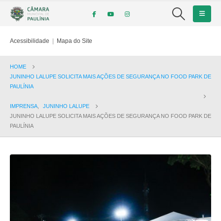
Acessibilidade
|
Mapa do Site
HOME
JUNINHO LALUPE SOLICITA MAIS AÇÕES DE SEGURANÇA NO FOOD PARK DE
PAULÍNIA
IMPRENSA
,
JUNINHO LALUPE
JUNINHO LALUPE SOLICITA MAIS AÇÕES DE SEGURANÇA NO FOOD PARK DE
PAULÍNIA