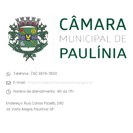
Telefone::
(19) 3874-7800
E-mail::
imprensa@camarapaulinia.sp.gov.br
Horário de atendimento::
8h às 17h
Endereço: Rua Carlos Pazetti, 290
Jd. Vista Alegre, Paulínia-SP