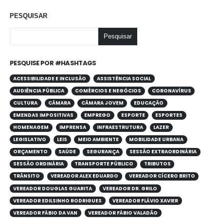
PESQUISAR
Pesquisar
PESQUISE POR #HASHTAGS
ACESSIBILIDADE E INCLUSÃO
ASSISTÊNCIA SOCIAL
AUDIÊNCIA PÚBLICA
COMÉRCIOS E NEGÓCIOS
CORONAVÍRUS
CULTURA
CÂMARA
CÂMARA JOVEM
EDUCAÇÃO
EMENDAS IMPOSITIVAS
EMPREGO
ESPORTE
ESPORTES
HOMENAGEM
IMPRENSA
INFRAESTRUTURA
LAZER
LEGISLATIVO
LEIS
MEIO AMBIENTE
MOBILIDADE URBANA
ORÇAMENTO
SAÚDE
SEGURANÇA
SESSÃO EXTRAORDINÁRIA
SESSÃO ORDINÁRIA
TRANSPORTE PÚBLICO
TRIBUTOS
TRÂNSITO
VEREADOR ALEX EDUARDO
VEREADOR CÍCERO BRITO
VEREADOR DOUGLAS GUARITA
VEREADOR DR. GRILO
VEREADOR EDILSINHO RODRIGUES
VEREADOR FLÁVIO XAVIER
VEREADOR FÁBIO DA VAN
VEREADOR FÁBIO VALADÃO