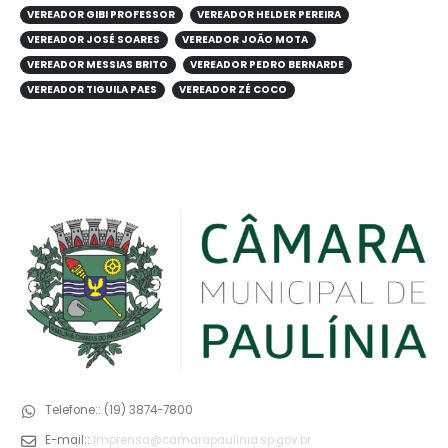
VEREADOR GIBI PROFESSOR
VEREADOR HELDER PEREIRA
VEREADOR JOSÉ SOARES
VEREADOR JOÃO MOTA
VEREADOR MESSIAS BRITO
VEREADOR PEDRO BERNARDE
VEREADOR TIGUILA PAES
VEREADOR ZÉ COCO
Telefone::
(19) 3874-7800
E-mail::
imprensa@camarapaulinia.sp.gov.br