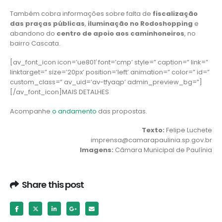
Também cobra informações sobre falta de
fiscalização
das praças públicas
,
iluminação no Rodoshopping
e
abandono do
centro de apoio aos caminhoneiros
, no
bairro Cascata.
[av_font_icon icon=’ue801′ font=’cmp’ style=” caption=” link=”
linktarget=” size=’20px’ position=’left’ animation=” color=” id=”
custom_class=” av_uid=’av-tfyaqp’ admin_preview_bg=”]
[/av_font_icon]MAIS DETALHES
Acompanhe
o andamento
das propostas.
Texto:
Felipe Luchete
imprensa@camarapaulinia.sp.gov.br
Imagens:
Câmara Municipal de Paulínia
Share this post