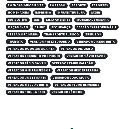
EMENDAS IMPOSITIVAS
EMPREGO
ESPORTE
ESPORTES
HOMENAGEM
IMPRENSA
INFRAESTRUTURA
LAZER
LEGISLATIVO
LEIS
MEIO AMBIENTE
MOBILIDADE URBANA
ORÇAMENTO
SAÚDE
SEGURANÇA
SESSÃO EXTRAORDINÁRIA
SESSÃO ORDINÁRIA
TRANSPORTE PÚBLICO
TRIBUTOS
TRÂNSITO
VEREADOR ALEX EDUARDO
VEREADOR CÍCERO BRITO
VEREADOR DOUGLAS GUARITA
VEREADOR DR. GRILO
VEREADOR EDILSINHO RODRIGUES
VEREADOR FLÁVIO XAVIER
VEREADOR FÁBIO DA VAN
VEREADOR FÁBIO VALADÃO
VEREADOR GIBI PROFESSOR
VEREADOR HELDER PEREIRA
VEREADOR JOSÉ SOARES
VEREADOR JOÃO MOTA
VEREADOR MESSIAS BRITO
VEREADOR PEDRO BERNARDE
VEREADOR TIGUILA PAES
VEREADOR ZÉ COCO