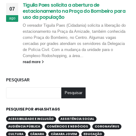
Tiguila Paes solicita a abertura de
07
estacionamento na Praça do Bombeiro para
uso da população
ago
O vereador Tiguila Paes (Cidadania) solicita a liberação do
estacionamento na Praça da Amizade, também conhecida
como Praça do Bombeiro, no Centro. Algumas vagas
cercadas por grades atendiam os servidores da Delegacia
de Polícia Civil. Com a mudança da unidade para o
Complexo Rodoshopping, a área...
read more
PESQUISAR
Pesquisar
PESQUISE POR #HASHTAGS
ACESSIBILIDADE E INCLUSÃO
ASSISTÊNCIA SOCIAL
AUDIÊNCIA PÚBLICA
COMÉRCIOS E NEGÓCIOS
CORONAVÍRUS
CULTURA
CÂMARA
CÂMARA JOVEM
EDUCAÇÃO