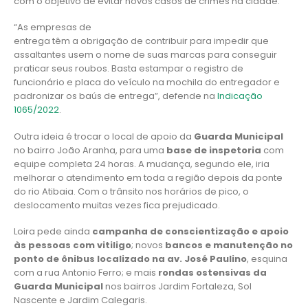
com o objetivo de evitar novos casos de crimes na cidade.
“As empresas de
entrega têm a obrigação de contribuir para impedir que
assaltantes usem o nome de suas marcas para conseguir
praticar seus roubos. Basta estampar o registro de
funcionário e placa do veículo na mochila do entregador e
padronizar os baús de entrega”, defende na
Indicação
1065/2022
.
Outra ideia é trocar o local de apoio da
Guarda Municipal
no bairro João Aranha, para uma
base de inspetoria
com
equipe completa 24 horas. A mudança, segundo ele, iria
melhorar o atendimento em toda a região depois da ponte
do rio Atibaia. Com o trânsito nos horários de pico, o
deslocamento muitas vezes fica prejudicado.
Loira pede ainda
campanha de conscientização e apoio
às pessoas com vitiligo
; novos
bancos e manutenção no
ponto de ônibus localizado na av. José Paulino
, esquina
com a rua Antonio Ferro; e mais
rondas ostensivas da
Guarda Municipal
nos bairros Jardim Fortaleza, Sol
Nascente e Jardim Calegaris.