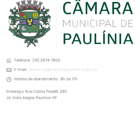
Telefone::
(19) 3874-7800
E-mail::
imprensa@camarapaulinia.sp.gov.br
Horário de atendimento::
8h às 17h
Endereço: Rua Carlos Pazetti, 290
Jd. Vista Alegre, Paulínia-SP