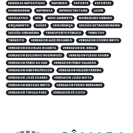
EMENDAS IMPOSITIVAS
EMPREGO
ESPORTE
ESPORTES
HOMENAGEM
IMPRENSA
INFRAESTRUTURA
LAZER
LEGISLATIVO
LEIS
MEIO AMBIENTE
MOBILIDADE URBANA
ORÇAMENTO
SAÚDE
SEGURANÇA
SESSÃO EXTRAORDINÁRIA
SESSÃO ORDINÁRIA
TRANSPORTE PÚBLICO
TRIBUTOS
TRÂNSITO
VEREADOR ALEX EDUARDO
VEREADOR CÍCERO BRITO
VEREADOR DOUGLAS GUARITA
VEREADOR DR. GRILO
VEREADOR EDILSINHO RODRIGUES
VEREADOR FLÁVIO XAVIER
VEREADOR FÁBIO DA VAN
VEREADOR FÁBIO VALADÃO
VEREADOR GIBI PROFESSOR
VEREADOR HELDER PEREIRA
VEREADOR JOSÉ SOARES
VEREADOR JOÃO MOTA
VEREADOR MESSIAS BRITO
VEREADOR PEDRO BERNARDE
VEREADOR TIGUILA PAES
VEREADOR ZÉ COCO