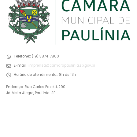
Telefone::
(19) 3874-7800
E-mail::
imprensa@camarapaulinia.sp.gov.br
Horário de atendimento::
8h às 17h
Endereço: Rua Carlos Pazetti, 290
Jd. Vista Alegre, Paulínia-SP