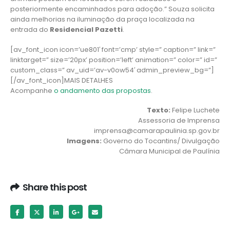
posteriormente encaminhados para adoção.” Souza solicita
ainda melhorias na iluminação da praça localizada na
entrada do
Residencial Pazetti
.
[av_font_icon icon=’ue801′ font=’cmp’ style=” caption=” link=”
linktarget=” size=’20px’ position=’left’ animation=” color=” id=”
custom_class=” av_uid=’av-v0ow54′ admin_preview_bg=”]
[/av_font_icon]MAIS DETALHES
Acompanhe
o andamento das propostas
.
Texto:
Felipe Luchete
Assessoria de Imprensa
imprensa@camarapaulinia.sp.gov.br
Imagens:
Governo do Tocantins/ Divulgação
Câmara Municipal de Paulínia
Share this post