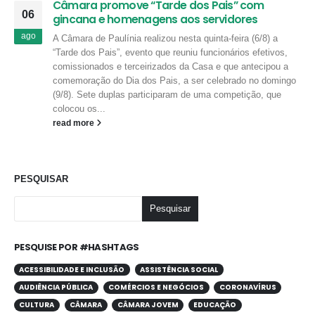
Câmara promove “Tarde dos Pais” com
06
gincana e homenagens aos servidores
ago
A Câmara de Paulínia realizou nesta quinta-feira (6/8) a
“Tarde dos Pais”, evento que reuniu funcionários efetivos,
comissionados e terceirizados da Casa e que antecipou a
comemoração do Dia dos Pais, a ser celebrado no domingo
(9/8). Sete duplas participaram de uma competição, que
colocou os...
read more
PESQUISAR
Pesquisar
PESQUISE POR #HASHTAGS
ACESSIBILIDADE E INCLUSÃO
ASSISTÊNCIA SOCIAL
AUDIÊNCIA PÚBLICA
COMÉRCIOS E NEGÓCIOS
CORONAVÍRUS
CULTURA
CÂMARA
CÂMARA JOVEM
EDUCAÇÃO