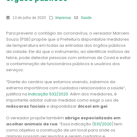
13 de julho de 2020
Imprensa
Saúde
Para prevenir o contágio do coronavírus, o vereador Marcelo
Souza (PSB) propõe que a Prefeitura disponibilize medidores
de temperatura em todas as entradas dos órgãos públicos
da cidade. Ele diz que o instrumento, ao identificar indícios de
febre, pode detectar pessoas com sintomas de Covid e evitar
a contaminação de funcionários públicos e usuários dos
serviços.
“Diante do cenário que estamos vivendo, sabemos da
extrema importância com cuidados relacionados a saúde”,
justifica na
Indicação 532/2020
. Além dos medidores, é
importante adotar outras medidas como exigir o uso de
máscaras faciais
e disponibilizar
álcool em gel
.
O vereador propõe também
abrigo especializado em
acolher animais de rua
. “Essa indicação (
531/2020
) tem
como objetivo a construção de um local para onde os
animais possam ser levados e serem cuidados e