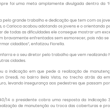
empre foi uma meta amplamente divulgada dentro da ‘f
a pelo grande trabalho e dedicação que tem com os jov
ia, o Carioca acabou adotando os jovens e o orientando p
r de todas as dificuldades ele consegue mostrar um exc
oram bravamente enfrentados sem esmorecer, pois não se
rmar cidadãos”, enfatizou Fiorella.
rra e o seu diretor pelo trabalho que vem realizando 
utras cidades.
u a indicação em que pede a realização de manuten
on Dresdi, no bairro Bela Vista, no trecho atrás da e
uro, levando insegurança aos pedestres que passam por 
0/14 o presidente cobra uma resposta da Indicação 
realização de manutenção ou troca das coberturas e pr