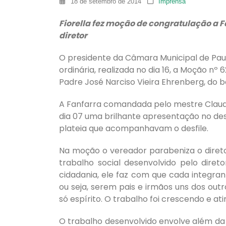
18 de setembro de 2014
Imprensa
Fiorella fez moção de congratulação a 
diretor
O presidente da Câmara Municipal de Paulí
ordinária, realizada no dia 16, a Moção n
Padre José Narciso Vieira Ehrenberg, do b
A Fanfarra comandada pelo mestre Claude
dia 07 uma brilhante apresentação no des
plateia que acompanhavam o desfile.
Na moção o vereador parabeniza o diret
trabalho social desenvolvido pelo diret
cidadania, ele faz com que cada integran
ou seja, serem pais e irmãos uns dos out
só espírito. O trabalho foi crescendo e at
O trabalho desenvolvido envolve além d