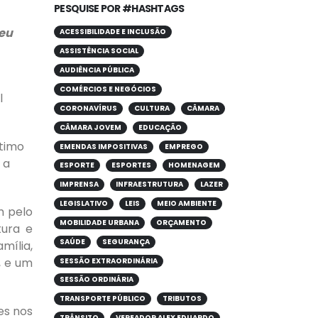
PESQUISE POR #HASHTAGS
seu
ACESSIBILIDADE E INCLUSÃO
ASSISTÊNCIA SOCIAL
AUDIÊNCIA PÚBLICA
COMÉRCIOS E NEGÓCIOS
l
CORONAVÍRUS
CULTURA
CÂMARA
CÂMARA JOVEM
EDUCAÇÃO
ltimo
EMENDAS IMPOSITIVAS
EMPREGO
 a
ESPORTE
ESPORTES
HOMENAGEM
IMPRENSA
INFRAESTRUTURA
LAZER
LEGISLATIVO
LEIS
MEIO AMBIENTE
m pelo
MOBILIDADE URBANA
ORÇAMENTO
tura e
SAÚDE
SEGURANÇA
mília,
, e um
SESSÃO EXTRAORDINÁRIA
SESSÃO ORDINÁRIA
TRANSPORTE PÚBLICO
TRIBUTOS
es nos
TRÂNSITO
VEREADOR ALEX EDUARDO