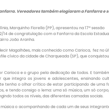
Fanfarra. Vereadores também elogiaram a Fanfarra e 
nia, Marquinho Fiorella (PP), apresentou na 17ª sessão
º 62/14 de congratulação com a Fanfarra da Escola Estadua
airro João Aranha.
cir Magalhães, mais conhecido como Carioca, fez no ú
file cívico da cidade de Charqueada (SP), que conquistou
or Carioca e o grupo pela dedicação de todos. E també
or que integra os jovens e adolescentes, ensinando cul
te tenha o olhar crítico de estar participando de uma fa
ros, e tendo consigo o lema: uma só música, um só corpo
ingindo todos os níveis, das diferentes camadas sociais.
a música o acompanhando de cada um de seus integrant