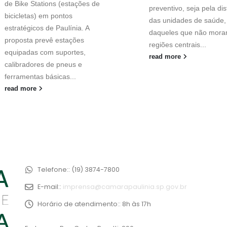
de Bike Stations (estações de
preventivo, seja pela di
bicicletas) em pontos
das unidades de saúde,
estratégicos de Paulínia. A
daqueles que não mora
proposta prevê estações
regiões centrais...
equipadas com suportes,
read more
calibradores de pneus e
ferramentas básicas...
read more
Telefone::
(19) 3874-7800
E-mail::
imprensa@camarapaulinia.sp.gov.br
Horário de atendimento::
8h às 17h