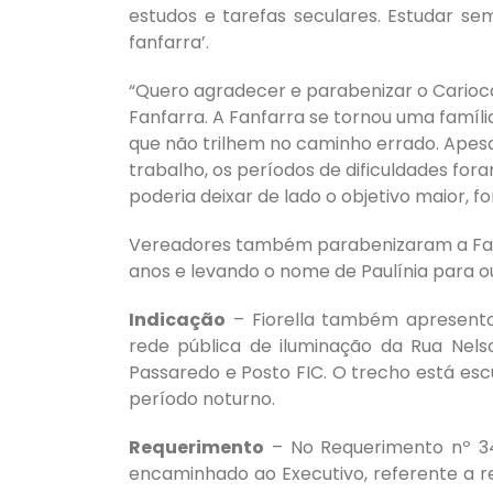
estudos e tarefas seculares. Estudar s
fanfarra’.
“Quero agradecer e parabenizar o Carioc
Fanfarra. A Fanfarra se tornou uma famíl
que não trilhem no caminho errado. Apesa
trabalho, os períodos de dificuldades f
poderia deixar de lado o objetivo maior, fo
Vereadores também parabenizaram a Fanfa
anos e levando o nome de Paulínia para o
Indicação
– Fiorella também apresento
rede pública de iluminação da Rua Nels
Passaredo e Posto FIC. O trecho está esc
período noturno.
Requerimento
– No Requerimento nº 34
encaminhado ao Executivo, referente a 