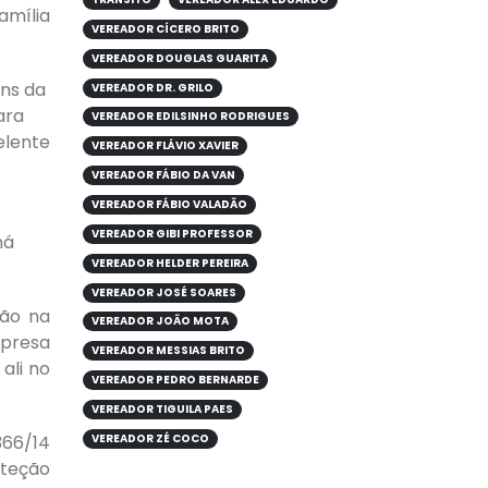
amília
VEREADOR CÍCERO BRITO
VEREADOR DOUGLAS GUARITA
ens da
VEREADOR DR. GRILO
ara
VEREADOR EDILSINHO RODRIGUES
elente
VEREADOR FLÁVIO XAVIER
VEREADOR FÁBIO DA VAN
VEREADOR FÁBIO VALADÃO
VEREADOR GIBI PROFESSOR
há
VEREADOR HELDER PEREIRA
VEREADOR JOSÉ SOARES
ção na
VEREADOR JOÃO MOTA
mpresa
VEREADOR MESSIAS BRITO
ali no
VEREADOR PEDRO BERNARDE
VEREADOR TIGUILA PAES
VEREADOR ZÉ COCO
366/14
oteção