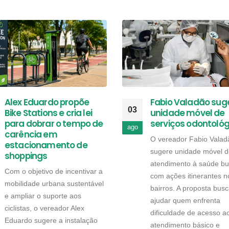
Alex Eduardo propõe
Fabio Valadão sug
03
Bike Stations e cria lei
unidade móvel de
para dobrar o tempo de
serviços odontológ
ago
carência em
O vereador Fabio Valad
estacionamento de
sugere unidade móvel d
shoppings
atendimento à saúde bu
Com o objetivo de incentivar a
com ações itinerantes n
mobilidade urbana sustentável
bairros. A proposta bus
e ampliar o suporte aos
ajudar quem enfrenta
ciclistas, o vereador Alex
dificuldade de acesso a
Eduardo sugere a instalação
atendimento básico e