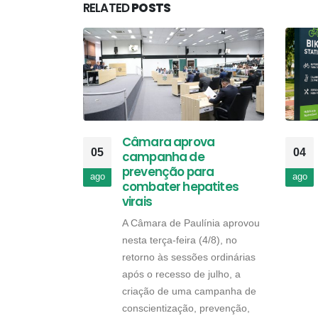
RELATED
POSTS
Câmara aprova
05
04
campanha de
prevenção para
ago
ago
combater hepatites
virais
A Câmara de Paulínia aprovou
nesta terça-feira (4/8), no
retorno às sessões ordinárias
após o recesso de julho, a
criação de uma campanha de
conscientização, prevenção,