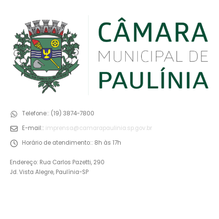
Telefone::
(19) 3874-7800
E-mail::
imprensa@camarapaulinia.sp.gov.br
Horário de atendimento::
8h às 17h
Endereço: Rua Carlos Pazetti, 290
Jd. Vista Alegre, Paulínia-SP