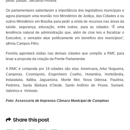
pelas pastas”, declarou Fiorella.
Os parlamentares salientaram a importância dos legislativos municipais e
agora planejam uma reunião nos Ministérios de Justiça, das Cidades e ou
outros Ministérios em Brasília para pedir a vinda de recursos nas áreas da
saúde, segurança, educação, entre outras, para as cidades. “É uma
tendência natural de administração que, além de criar leis e fiscalizar o
Executivo, o vereador atue politicamente em benefício dos municípios”,
afirma Campos Filho.
Fiorella agendará visitas nas demais cidades que compõe a RMC para
levar a proposta da criação da Frente Parlamentar.
A RMC é composta por 19 cidades são elas: Americana, Artur Nogueira,
Campinas, Cosmópolis, Engenheiro Coelho, Holambra, Hortolândia,
Indaiatuba, Itatiba, Jaguariúna, Monte Mor, Nova Odessa, Paulínia,
Pedreira, Santa Bárbara d’Oeste, Santo Antônio de Posse, Sumaré,
Valinhos e Vinhedo.
Foto: Assessoria de Imprensa Câmara Municipal de Campinas
Share this post