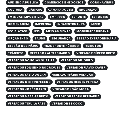
AUDIÊNCIA PÚBLICA
COMÉRCIOS E NEGÓCIOS
CORONAVÍRUS
CULTURA
CÂMARA
CÂMARA JOVEM
EDUCAÇÃO
EMENDAS IMPOSITIVAS
EMPREGO
ESPORTE
ESPORTES
HOMENAGEM
IMPRENSA
INFRAESTRUTURA
LAZER
LEGISLATIVO
LEIS
MEIO AMBIENTE
MOBILIDADE URBANA
ORÇAMENTO
SAÚDE
SEGURANÇA
SESSÃO EXTRAORDINÁRIA
SESSÃO ORDINÁRIA
TRANSPORTE PÚBLICO
TRIBUTOS
TRÂNSITO
VEREADOR ALEX EDUARDO
VEREADOR CÍCERO BRITO
VEREADOR DOUGLAS GUARITA
VEREADOR DR. GRILO
VEREADOR EDILSINHO RODRIGUES
VEREADOR FLÁVIO XAVIER
VEREADOR FÁBIO DA VAN
VEREADOR FÁBIO VALADÃO
VEREADOR GIBI PROFESSOR
VEREADOR HELDER PEREIRA
VEREADOR JOSÉ SOARES
VEREADOR JOÃO MOTA
VEREADOR MESSIAS BRITO
VEREADOR PEDRO BERNARDE
VEREADOR TIGUILA PAES
VEREADOR ZÉ COCO