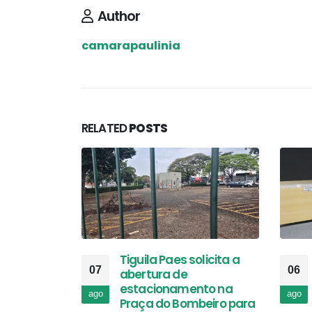
Author
camarapaulinia
RELATED
POSTS
Tiguila Paes solicita a
07
06
abertura de
estacionamento na
ago
ago
Praça do Bombeiro para