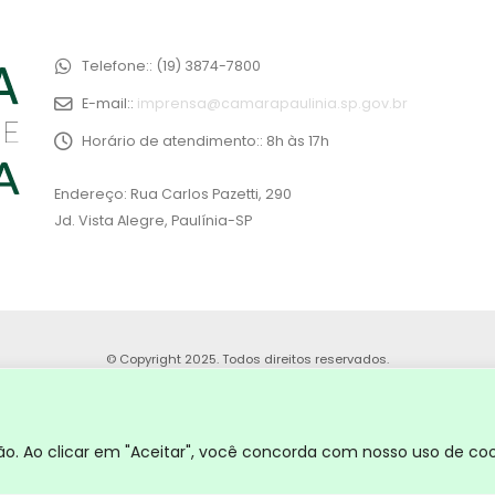
Telefone::
(19) 3874-7800
E-mail::
imprensa@camarapaulinia.sp.gov.br
Horário de atendimento::
8h às 17h
Endereço: Rua Carlos Pazetti, 290
Jd. Vista Alegre, Paulínia-SP
© Copyright 2025. Todos direitos reservados.
. Ao clicar em "Aceitar", você concorda com nosso uso de coo