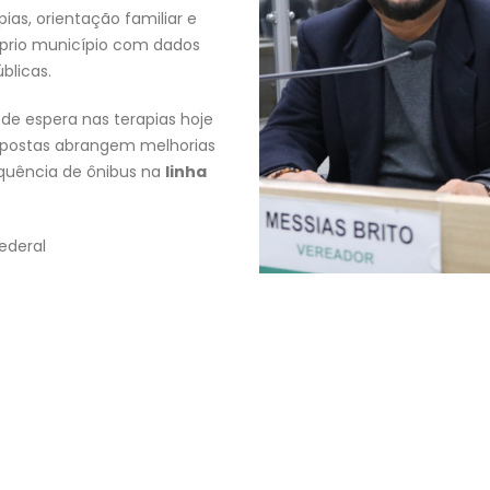
pias, orientação familiar e
róprio município com dados
blicas.
de espera nas terapias hoje
ropostas abrangem melhorias
quência de ônibus na
linha
ederal