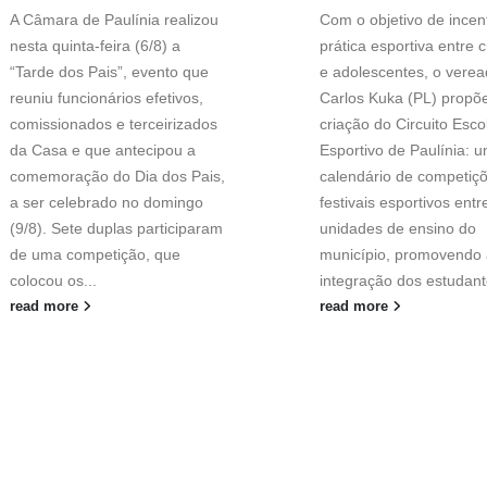
A Câmara de Paulínia realizou
Com o objetivo de incent
nesta quinta-feira (6/8) a
prática esportiva entre 
“Tarde dos Pais”, evento que
e adolescentes, o verea
reuniu funcionários efetivos,
Carlos Kuka (PL) propõ
comissionados e terceirizados
criação do Circuito Esco
da Casa e que antecipou a
Esportivo de Paulínia: 
comemoração do Dia dos Pais,
calendário de competiç
a ser celebrado no domingo
festivais esportivos entr
(9/8). Sete duplas participaram
unidades de ensino do
de uma competição, que
município, promovendo 
colocou os...
integração dos estudant
read more
read more