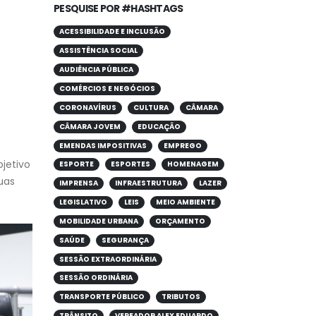
PESQUISE POR #HASHTAGS
ACESSIBILIDADE E INCLUSÃO
ASSISTÊNCIA SOCIAL
AUDIÊNCIA PÚBLICA
COMÉRCIOS E NEGÓCIOS
CORONAVÍRUS
CULTURA
CÂMARA
CÂMARA JOVEM
EDUCAÇÃO
EMENDAS IMPOSITIVAS
EMPREGO
bjetivo
ESPORTE
ESPORTES
HOMENAGEM
uas
IMPRENSA
INFRAESTRUTURA
LAZER
LEGISLATIVO
LEIS
MEIO AMBIENTE
MOBILIDADE URBANA
ORÇAMENTO
SAÚDE
SEGURANÇA
SESSÃO EXTRAORDINÁRIA
SESSÃO ORDINÁRIA
TRANSPORTE PÚBLICO
TRIBUTOS
TRÂNSITO
VEREADOR ALEX EDUARDO