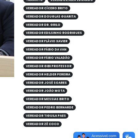
VEREADOR CÍCERO BRITO
VEREADOR DOUGLAS GUARITA
VEREADOR DR. GRILO
VEREADOR EDILSINHO RODRIGUES
VEREADOR FLÁVIO XAVIER
VEREADOR FÁBIO DA VAN
VEREADOR FÁBIO VALADÃO
VEREADOR GIBI PROFESSOR
VEREADOR HELDER PEREIRA
VEREADOR JOSÉ SOARES
VEREADOR JOÃO MOTA
VEREADOR MESSIAS BRITO
VEREADOR PEDRO BERNARDE
VEREADOR TIGUILA PAES
VEREADOR ZÉ COCO