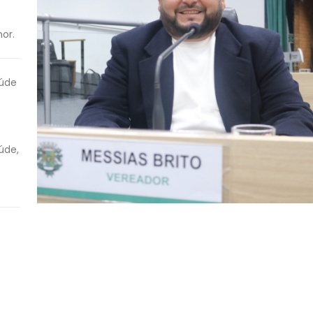
nor.
aúde
úde,