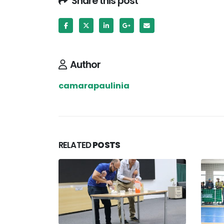
Share this post
Author
camarapaulinia
RELATED
POSTS