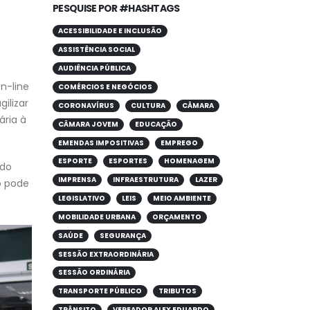
PESQUISE POR #HASHTAGS
ACESSIBILIDADE E INCLUSÃO
ASSISTÊNCIA SOCIAL
AUDIÊNCIA PÚBLICA
on-line
COMÉRCIOS E NEGÓCIOS
ilizar
CORONAVÍRUS
CULTURA
CÂMARA
ária à
CÂMARA JOVEM
EDUCAÇÃO
EMENDAS IMPOSITIVAS
EMPREGO
ESPORTE
ESPORTES
HOMENAGEM
ndo
IMPRENSA
INFRAESTRUTURA
LAZER
o pode
LEGISLATIVO
LEIS
MEIO AMBIENTE
MOBILIDADE URBANA
ORÇAMENTO
SAÚDE
SEGURANÇA
SESSÃO EXTRAORDINÁRIA
SESSÃO ORDINÁRIA
TRANSPORTE PÚBLICO
TRIBUTOS
TRÂNSITO
VEREADOR ALEX EDUARDO