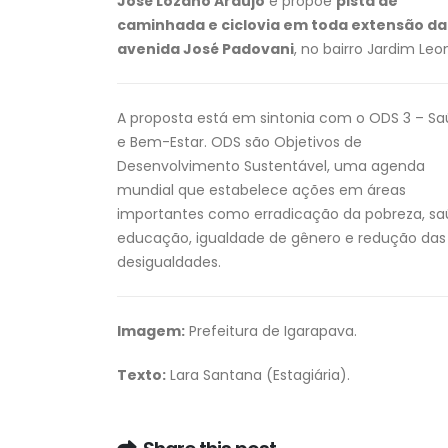
José Lozano Araújo
e propõe
pista de
caminhada e ciclovia em toda extensão da
avenida José Padovani
, no bairro Jardim Leo
A proposta está em sintonia com o ODS 3 – S
e Bem-Estar. ODS são Objetivos de
Desenvolvimento Sustentável, uma agenda
mundial que estabelece ações em áreas
importantes como erradicação da pobreza, sa
educação, igualdade de gênero e redução das
desigualdades.
Imagem:
Prefeitura de Igarapava.
Texto:
Lara Santana (Estagiária).